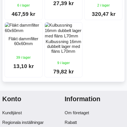
27,39 kr
6 i lager
2 i lager
467,59 kr
320,47 kr
Fläkt dammfilter
Kulbussning 16mm
60x60mm
dubbelt lager med
fläns L70mm
39 i lager
9 i lager
13,10 kr
79,82 kr
Konto
Information
Kundtjänst
Om företaget
Regionala inställningar
Rabatt