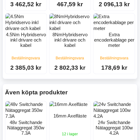
3 462,52 kr
467,59 kr
2 096,13 kr
4.5Nm Hybridservo
8NmHybridservo
Extra
inkl drivare och
inkl drivare och
encoderkablage per
kabel
kabel
meter
Beställningsvara
Beställningsvara
Beställningsvara
2 385,03 kr
2 802,33 kr
178,69 kr
Även köpta produkter
16mm Axelfäste
48v Switchande
24v Switchande
Nätaggregat 350w
Nätaggregat 100w
7.3A
4.2A
12 i lager