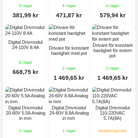
5 i lager
4 i lager
4 i lager
381,99 kr
471,87 kr
579,94 kr
Digital Drivmodul
Drivare för konstant
24-110V 8.4A
Drivare för konstant
hastighet för extern
hastighet med pot
pot
8 i lager
2 i lager
3 i lager
668,75 kr
1 469,65 kr
1 469,65 kr
Digital Drivmodul
Digital Drivmodul
Digital Drivmodul
20-60V 5.5A Analog
24-60V 8.8A Analog
110-220VAC
in mm
in mm
5.7A(8A)
2 i lager
1 i lager
Beställningsvara