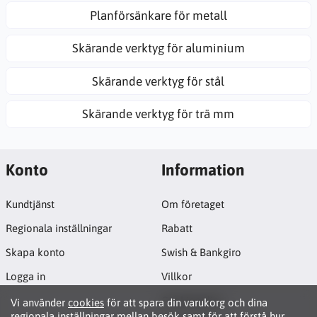
Planförsänkare för metall
Skärande verktyg för aluminium
Skärande verktyg för stål
Skärande verktyg för trä mm
Konto
Information
Kundtjänst
Om företaget
Regionala inställningar
Rabatt
Skapa konto
Swish & Bankgiro
Logga in
Villkor
Cookiepolicy
Vi använder
cookies
för att spara din varukorg och dina
regionala inställningar mellan besök samt för att förstå hur