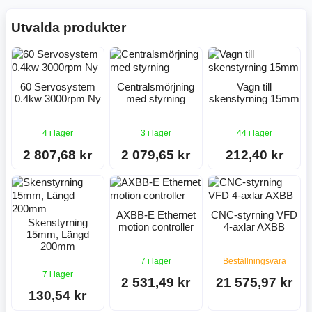
Utvalda produkter
60 Servosystem
Centralsmörjning
Vagn till
0.4kw 3000rpm Ny
med styrning
skenstyrning 15mm
4 i lager
3 i lager
44 i lager
2 807,68 kr
2 079,65 kr
212,40 kr
AXBB-E Ethernet
CNC-styrning VFD
Skenstyrning
motion controller
4-axlar AXBB
15mm, Längd
200mm
7 i lager
Beställningsvara
7 i lager
2 531,49 kr
21 575,97 kr
130,54 kr