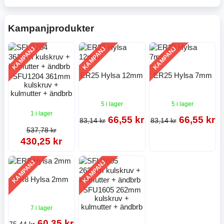
Kampanjprodukter
KAMPANJ
KAMPANJ
KAMPANJ
ER25 Hylsa 12mm
ER25 Hylsa 7mm
SFU1204 361mm
kulskruv +
kulmutter + ändbrb
5 i lager
5 i lager
1 i lager
66,55 kr
66,55 kr
83,14 kr
83,14 kr
537,78 kr
430,25 kr
KAMPANJ
KAMPANJ
ER8 Hylsa 2mm
SFU1605 262mm
kulskruv +
kulmutter + ändbrb
7 i lager
60,35 kr