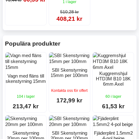
75,44 kr
1 i lager
510,28 kr
408,21 kr
Populära produkter
SBI Skenstyrning
Kuggremshjul
15mm per 100mm
Vagn med fläns till
HTD3M B10 18K
skenstyrning 15mm
6mm Axel
Kontakta oss för offert
104 i lager
60 i lager
172,99 kr
213,47 kr
61,53 kr
Skenstyrning
SBI Skenstyrning
Fjäderplint 1.5mm2
20mm per 100mm
20mm per 100mm
4-pol beige