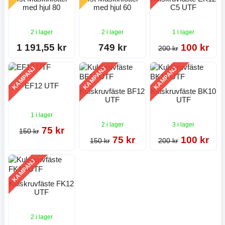
med hjul 80
med hjul 60
C5 UTF
2 i lager
2 i lager
1 i lager
1 191,55 kr
749 kr
100 kr
200 kr
KAMPANJ
KAMPANJ
KAMPANJ
EF12 UTF
Kulskruvfäste BF12
Kulskruvfäste BK10
UTF
UTF
1 i lager
2 i lager
3 i lager
75 kr
150 kr
75 kr
100 kr
150 kr
200 kr
KAMPANJ
Kulskruvfäste FK12
UTF
2 i lager