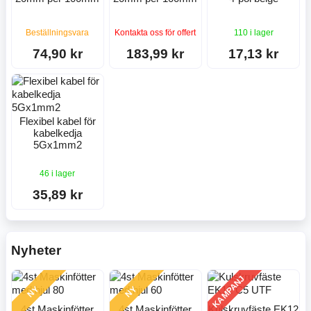
Beställningsvara
Kontakta oss för offert
110 i lager
74,90 kr
183,99 kr
17,13 kr
Flexibel kabel för
kabelkedja
5Gx1mm2
46 i lager
35,89 kr
Nyheter
KAMPANJ
NY
NY
4st Maskinfötter
4st Maskinfötter
Kulskruvfäste EK12