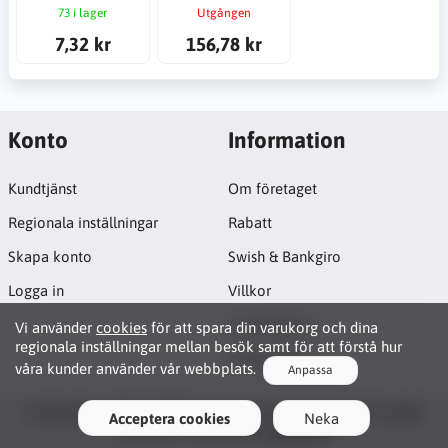
73 i lager
Utgången
7,32 kr
156,78 kr
Konto
Information
Kundtjänst
Om företaget
Regionala inställningar
Rabatt
Skapa konto
Swish & Bankgiro
Logga in
Villkor
Cookiepolicy
Vi använder
cookies
för att spara din varukorg och dina
regionala inställningar mellan besök samt för att förstå hur
Projektsida
våra kunder använder vår webbplats.
Anpassa
Functionality Cookies
Copyright © 2026 JB CNC & Linear Components AB. All rights
Acceptera cookies
Neka
These cookies enable basic interaction and
reserved · Powered by
LiteCart®
functionality that allows you to use selected features