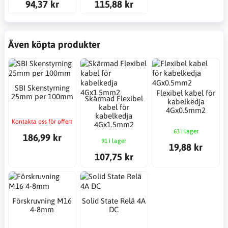
94,37 kr
115,88 kr
Även köpta produkter
SBI Skenstyrning
Flexibel kabel för
25mm per 100mm
Skärmad Flexibel
kabelkedja
kabel för
4Gx0.5mm2
kabelkedja
Kontakta oss för offert
4Gx1.5mm2
63 i lager
186,99 kr
91 i lager
19,88 kr
107,75 kr
Förskruvning M16
Solid State Relä 4A
4-8mm
DC