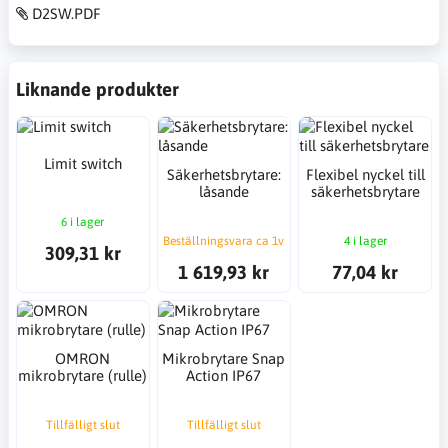
D2SW.PDF
Liknande produkter
Limit switch
Säkerhetsbrytare:
Flexibel nyckel till
låsande
säkerhetsbrytare
6 i lager
Beställningsvara ca 1v
4 i lager
309,31 kr
1 619,93 kr
77,04 kr
OMRON
Mikrobrytare Snap
mikrobrytare (rulle)
Action IP67
Tillfälligt slut
Tillfälligt slut