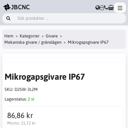
Hem
Kategorier
Givare
Mekaniska givare / gränslägen
Mikrogapsgivare IP67
Mikrogapsgivare IP67
SKU:
D2SW-3L2M
Lagerstatus:
2 st
86,86 kr
Moms:
21,72 kr