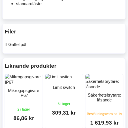
standardfäste
Filer
Gaffel.pdf
Liknande produkter
Limit switch
Mikrogapsgivare
Säkerhetsbrytare:
IP67
låsande
6 i lager
2 i lager
309,31 kr
Beställningsvara ca 1v
86,86 kr
1 619,93 kr