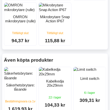
OMRON
Mikrobrytare Snap
mikrobrytare (rulle)
Action IP67
Tillfälligt slut
Tillfälligt slut
94,37 kr
115,88 kr
Även köpta produkter
Limit switch
Kabelkedja
Säkerhetsbrytare:
20x29mm
låsande
6 i lager
22 i lager
309,31 kr
Beställningsvara ca 1v
104,33 kr
1 619,93 kr