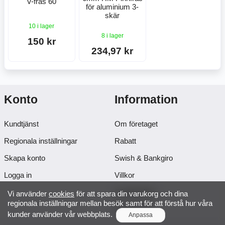
V-fräs 60
för aluminium 3-
skär
10 i lager
8 i lager
150 kr
234,97 kr
Konto
Information
Kundtjänst
Om företaget
Regionala inställningar
Rabatt
Skapa konto
Swish & Bankgiro
Logga in
Villkor
Cookiepolicy
Vi använder
cookies
för att spara din varukorg och dina
regionala inställningar mellan besök samt för att förstå hur våra
Projektsida
kunder använder vår webbplats.
Anpassa