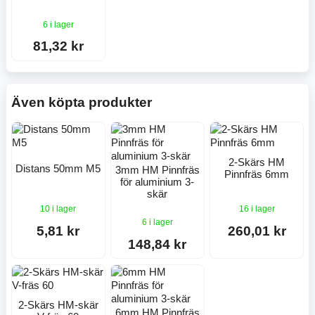
6 i lager
81,32 kr
Även köpta produkter
2-Skärs HM
Distans 50mm M5
3mm HM Pinnfräs
Pinnfräs 6mm
för aluminium 3-
skär
10 i lager
16 i lager
6 i lager
5,81 kr
260,01 kr
148,84 kr
2-Skärs HM-skär
6mm HM Pinnfräs