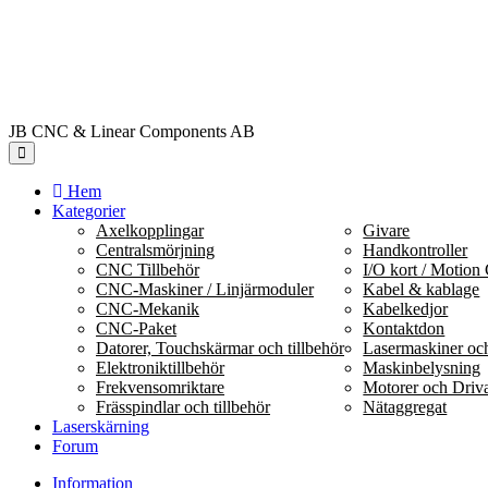
JB CNC & Linear Components AB
Hem
Kategorier
Axelkopplingar
Givare
Centralsmörjning
Handkontroller
CNC Tillbehör
I/O kort / Motion 
CNC-Maskiner / Linjärmoduler
Kabel & kablage
CNC-Mekanik
Kabelkedjor
CNC-Paket
Kontaktdon
Datorer, Touchskärmar och tillbehör
Lasermaskiner och
Elektroniktillbehör
Maskinbelysning
Frekvensomriktare
Motorer och Driv
Frässpindlar och tillbehör
Nätaggregat
Laserskärning
Forum
Information