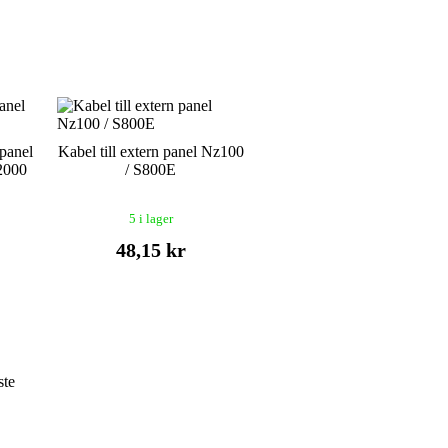
 panel
Kabel till extern panel Nz100
2000
/ S800E
5 i lager
48,15 kr
ste