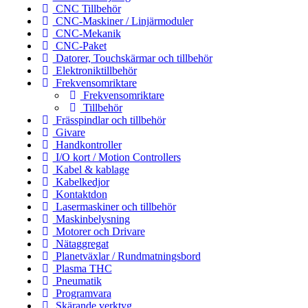
CNC Tillbehör
CNC-Maskiner / Linjärmoduler
CNC-Mekanik
CNC-Paket
Datorer, Touchskärmar och tillbehör
Elektroniktillbehör
Frekvensomriktare
Frekvensomriktare
Tillbehör
Frässpindlar och tillbehör
Givare
Handkontroller
I/O kort / Motion Controllers
Kabel & kablage
Kabelkedjor
Kontaktdon
Lasermaskiner och tillbehör
Maskinbelysning
Motorer och Drivare
Nätaggregat
Planetväxlar / Rundmatningsbord
Plasma THC
Pneumatik
Programvara
Skärande verktyg