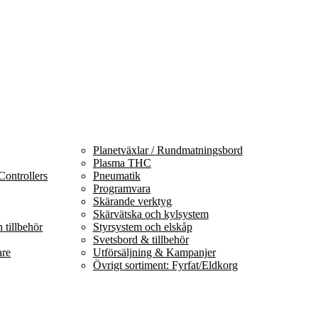
Planetväxlar / Rundmatningsbord
Plasma THC
Controllers
Pneumatik
Programvara
Skärande verktyg
Skärvätska och kylsystem
 tillbehör
Styrsystem och elskåp
Svetsbord & tillbehör
are
Utförsäljning & Kampanjer
Övrigt sortiment: Fyrfat/Eldkorg