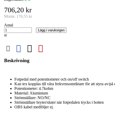
706,20 kr
Moms:
176,55 kr
Antal
Lägg i varukorgen
st
Beskrivning
Fotpedal med potentiometer och on/off switch
Kan tex kopplas till våra frekvensomriktare för att styra av/på e
Potentiometer: 4.7kohm
Material: Aluminium
Strömställare: NO/NC
Strömställare bryter/sluter när fotpedalen trycks i botten
OBS kabel medföljer ej.