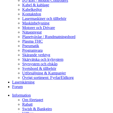
I/O kort / Motion Controllers
Kabel & kablage
Kabelkedjor
Kontaktdon
Lasermaskiner och tillbehör
Maskinbelysning
Motorer och Drivare
Nätaggregat
Planetväxlar / Rundmatningsbord
Plasma THC
Pneumatik
Programvara
Skärande verktyg
Skärvätska och kylsystem
Styrsystem och elskåp
Svetsbord & tillbehör
Utförsäljning & Kampanjer
Övrigt sortiment: Fyrfat/Eldkorg
Laserskärning
Forum
Information
Om företaget
Rabatt
Swish & Bankgiro