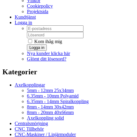
Villkor
Cookiepolicy
Projektsida
Kundtjänst
Logga in
Kom ihåg mig
Logga in
Nya kunder klicka här
Glömt ditt lösenord?
Kategorier
Axelkopplingar
5mm - 12mm 25x34mm
6.35mm - 10mm Polyamid
6.35mm - 14mm Spiralkoppling
8mm - 14mm 30x42mm
8mm - 20mm 40x66mm
Axelkoppling solid
Centralsmörjning
CNC Tillbehör
CNC-Maskiner / Linjärmoduler