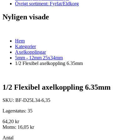
Övrigt sortiment: Fyrfat/Eldkorg
Nyligen visade
Hem
Kategorier
Axelkopplingar
5mm - 12mm 25x34mm
1/2 Flexibel axelkoppling 6.35mm
1/2 Flexibel axelkoppling 6.35mm
SKU:
BF-D25L34-6,35
Lagerstatus:
35
64,20 kr
Moms:
16,05 kr
Antal