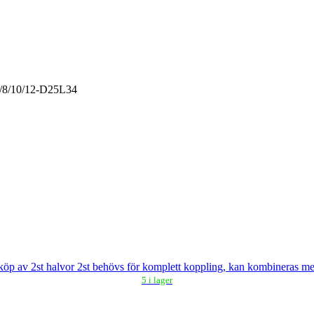
5/8/10/12-D25L34
köp av 2st halvor 2st behövs för komplett koppling, kan kombineras 
5 i lager