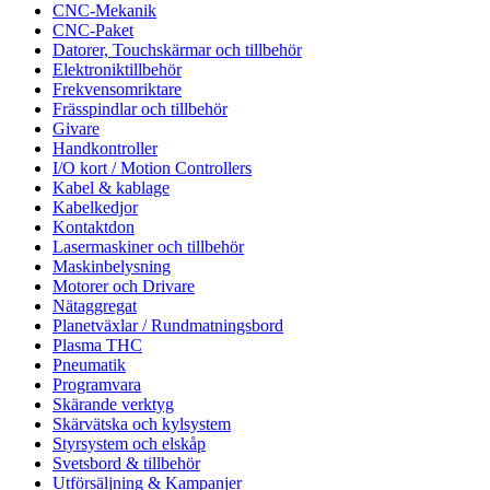
CNC-Mekanik
CNC-Paket
Datorer, Touchskärmar och tillbehör
Elektroniktillbehör
Frekvensomriktare
Frässpindlar och tillbehör
Givare
Handkontroller
I/O kort / Motion Controllers
Kabel & kablage
Kabelkedjor
Kontaktdon
Lasermaskiner och tillbehör
Maskinbelysning
Motorer och Drivare
Nätaggregat
Planetväxlar / Rundmatningsbord
Plasma THC
Pneumatik
Programvara
Skärande verktyg
Skärvätska och kylsystem
Styrsystem och elskåp
Svetsbord & tillbehör
Utförsäljning & Kampanjer