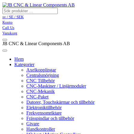
sv / SE / SEK
Konto
Call Us
Varukorg
JB CNC & Linear Components AB
Hem
Kategorier
Axelkopplingar
Centralsmörjning
CNC Tillbehör
CNC-Maskiner / Linjärmoduler
CNC-Mekanik
CNC-Paket
Datorer, Touchskärmar och tillbehör
Elektroniktillbehör
Frekvensomriktare
Frässpindlar och tillbehör
Givare
Handkontroller