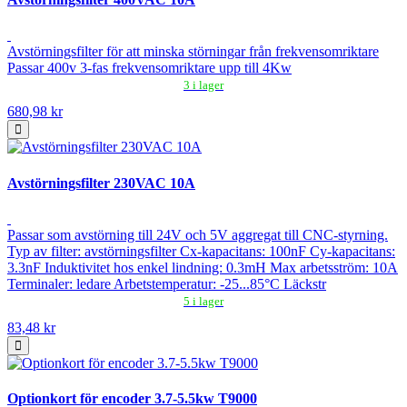
Avstörningsfilter för att minska störningar från frekvensomriktare
Passar 400v 3-fas frekvensomriktare upp till 4Kw
3 i lager
680,98 kr
Avstörningsfilter 230VAC 10A
Passar som avstörning till 24V och 5V aggregat till CNC-styrning.
Typ av filter: avstörningsfilter Cx-kapacitans: 100nF Cy-kapacitans:
3.3nF Induktivitet hos enkel lindning: 0.3mH Max arbetsström: 10A
Terminaler: ledare Arbetstemperatur: -25...85°C Läckstr
5 i lager
83,48 kr
Optionkort för encoder 3.7-5.5kw T9000