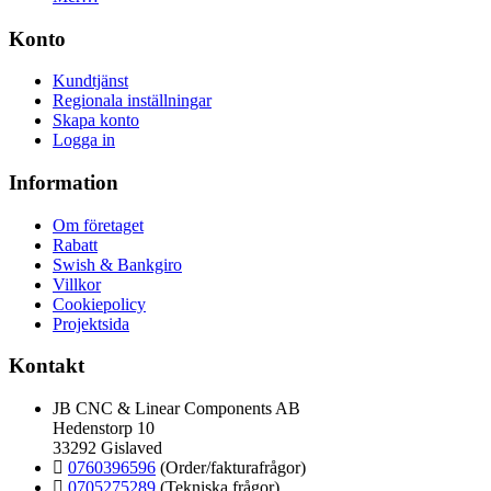
Konto
Kundtjänst
Regionala inställningar
Skapa konto
Logga in
Information
Om företaget
Rabatt
Swish & Bankgiro
Villkor
Cookiepolicy
Projektsida
Kontakt
JB CNC & Linear Components AB
Hedenstorp 10
33292 Gislaved
0760396596
(Order/fakturafrågor)
0705275289
(Tekniska frågor)