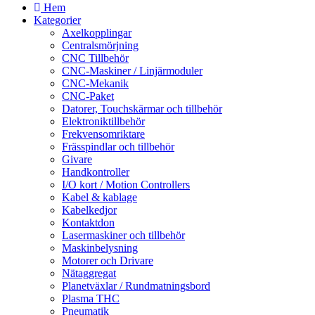
Hem
Kategorier
Axelkopplingar
Centralsmörjning
CNC Tillbehör
CNC-Maskiner / Linjärmoduler
CNC-Mekanik
CNC-Paket
Datorer, Touchskärmar och tillbehör
Elektroniktillbehör
Frekvensomriktare
Frässpindlar och tillbehör
Givare
Handkontroller
I/O kort / Motion Controllers
Kabel & kablage
Kabelkedjor
Kontaktdon
Lasermaskiner och tillbehör
Maskinbelysning
Motorer och Drivare
Nätaggregat
Planetväxlar / Rundmatningsbord
Plasma THC
Pneumatik