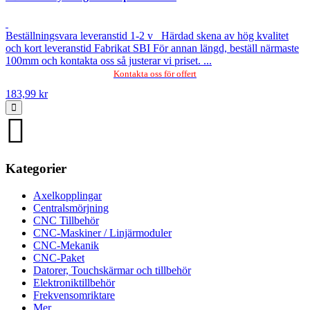
Beställningsvara leveranstid 1-2 v Härdad skena av hög kvalitet
och kort leveranstid Fabrikat SBI För annan längd, beställ närmaste
100mm och kontakta oss så justerar vi priset. ...
Kontakta oss för offert
183,99 kr
Kategorier
Axelkopplingar
Centralsmörjning
CNC Tillbehör
CNC-Maskiner / Linjärmoduler
CNC-Mekanik
CNC-Paket
Datorer, Touchskärmar och tillbehör
Elektroniktillbehör
Frekvensomriktare
Mer…