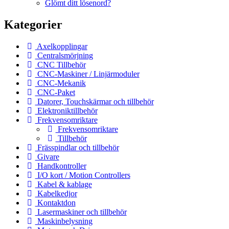
Glömt ditt lösenord?
Kategorier
Axelkopplingar
Centralsmörjning
CNC Tillbehör
CNC-Maskiner / Linjärmoduler
CNC-Mekanik
CNC-Paket
Datorer, Touchskärmar och tillbehör
Elektroniktillbehör
Frekvensomriktare
Frekvensomriktare
Tillbehör
Frässpindlar och tillbehör
Givare
Handkontroller
I/O kort / Motion Controllers
Kabel & kablage
Kabelkedjor
Kontaktdon
Lasermaskiner och tillbehör
Maskinbelysning