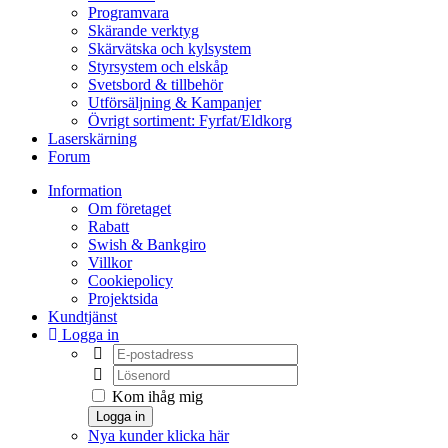
Programvara
Skärande verktyg
Skärvätska och kylsystem
Styrsystem och elskåp
Svetsbord & tillbehör
Utförsäljning & Kampanjer
Övrigt sortiment: Fyrfat/Eldkorg
Laserskärning
Forum
Information
Om företaget
Rabatt
Swish & Bankgiro
Villkor
Cookiepolicy
Projektsida
Kundtjänst
Logga in
Kom ihåg mig
Logga in
Nya kunder klicka här