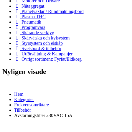
Motorer och Drivare
Nätaggregat
Planetväxlar / Rundmatningsbord
Plasma THC
Pneumatik
Programvara
Skärande verktyg
Skärvätska och kylsystem
Styrsystem och elskåp
Svetsbord & tillbehör
Utförsäljning & Kampanjer
Övrigt sortiment: Fyrfat/Eldkorg
Nyligen visade
Hem
Kategorier
Frekvensomriktare
Tillbehör
Avstörningsfilter 230VAC 15A