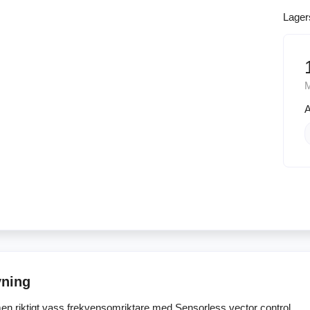
Lager
A
vning
en riktigt vass frekvensomriktare med Sensorless vector control