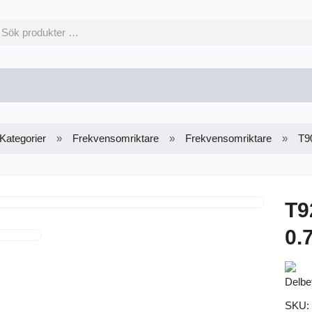
Kategorier
Frekvensomriktare
Frekvensomriktare
T9
T9
0.
Delbe
SKU: