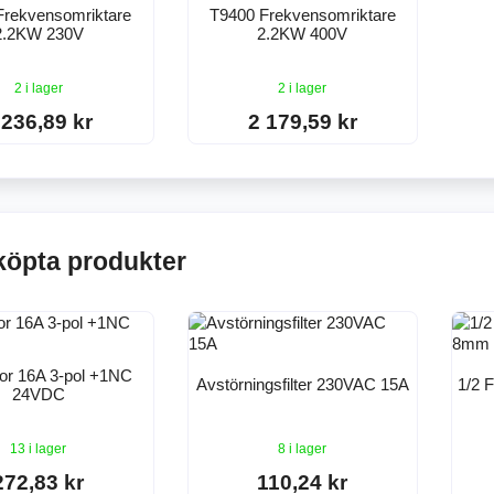
Frekvensomriktare
T9400 Frekvensomriktare
2.2KW 230V
2.2KW 400V
2 i lager
2 i lager
 236,89 kr
2 179,59 kr
köpta produkter
or 16A 3-pol +1NC
Avstörningsfilter 230VAC 15A
1/2 
24VDC
13 i lager
8 i lager
272,83 kr
110,24 kr