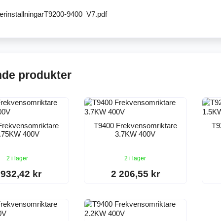
rinstallningarT9200-9400_V7.pdf
nde produkter
Frekvensomriktare
T9400 Frekvensomriktare
T9
.75KW 400V
3.7KW 400V
2 i lager
2 i lager
 932,42 kr
2 206,55 kr