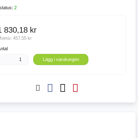
status:
2
1 830,18 kr
Moms:
457,55 kr
ntal
Lägg i varukorgen