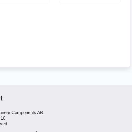
t
inear Components AB
 10
aved