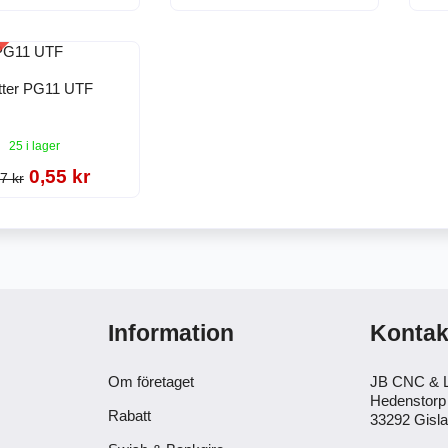
tter PG11 UTF
25 i lager
0,55 kr
7 kr
Information
Kontak
Om företaget
JB CNC & L
Hedenstorp
Rabatt
33292 Gisl