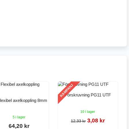
KAMPANJ
Förskruvning PG11 UTF
Flexibel axelkoppling 8mm
10 i lager
5 i lager
3,08 kr
12,33 kr
64,20 kr