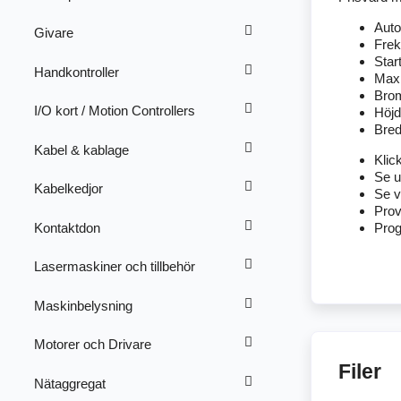
Auto
Givare
Frek
Star
Handkontroller
Max
Brom
I/O kort / Motion Controllers
Höj
Bre
Kabel & kablage
Klic
Se u
Kabelkedjor
Se v
Pro
Kontaktdon
Pro
Lasermaskiner och tillbehör
Maskinbelysning
Motorer och Drivare
Filer
Nätaggregat