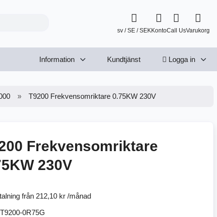
sv / SE / SEK
Konto
Call Us
Varukorg
Information
Kundtjänst
Logga in
000
T9200 Frekvensomriktare 0.75KW 230V
200 Frekvensomriktare
75KW 230V
talning från
212,10 kr /månad
T9200-0R75G