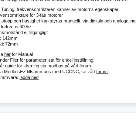
 Tuning, frekvensomriktaren känner av motorns egenskaper
vensomriktare för 3-fas motorer
t,stopp och hastighet kan styras manuellt, via digitala och analoga in
 frekvens 600hz
smotstånd ej tillgängligt
d: 142mm
dd: 72mm
ka
här
för Manual
nder Filer för parameterlista för enkel inställning.
år guide för styrning via modbus på vårt
forum
va ModbusEZ tillsammans med UCCNC, se vårt
forum
gramvara:
ladda ned