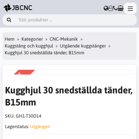
Hem
Kategorier
CNC-Mekanik
Kuggstång och kugghjul
Utgående kuggstänger
Kugghjul 30 snedställda tänder, B15mm
KAMPANJ
-30%
Kugghjul 30 snedställda tänder,
B15mm
SKU:
GH1-T30D14
Lagerstatus:
Utgången