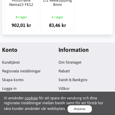
Motorfäste
1/2 Axelkoppling
Nema23 FK12
8mm
8 i lager
6 i lager
902,01 kr
83,46 kr
Konto
Information
Kundtjänst
Om företaget
Regionala inställningar
Rabatt
Skapa konto
Swish & Bankgiro
Logga in
Villkor
Cookiepolicy
Vi använder
cookies
för att spara din varukorg och dina
regionala inställningar mellan besök samt för att förstå hur
Projektsida
våra kunder använder vår webbplats.
Anpassa