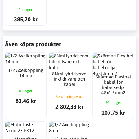
1 i lager
385,20 kr
Även köpta produkter
1/2 Axelkoppling
8NmHybridservo
14mm
Skärmad Flexibel
inkl drivare och
kabel för
kabel
kabelkedja
8 i lager
4Gx1.5mm2
Beställningsvara
83,46 kr
91 i lager
2 802,33 kr
107,75 kr