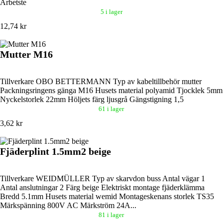
Arbetste
5 i lager
12,74 kr
Mutter M16
Tillverkare OBO BETTERMANN Typ av kabeltillbehör mutter
Packningsringens gänga M16 Husets material polyamid Tjocklek 5mm
Nyckelstorlek 22mm Höljets färg ljusgrå Gängstigning 1,5
61 i lager
3,62 kr
Fjäderplint 1.5mm2 beige
Tillverkare WEIDMÜLLER Typ av skarvdon buss Antal vägar 1
Antal anslutningar 2 Färg beige Elektriskt montage fjäderklämma
Bredd 5.1mm Husets material wemid Montageskenans storlek TS35
Märkspänning 800V AC Märkström 24A...
81 i lager