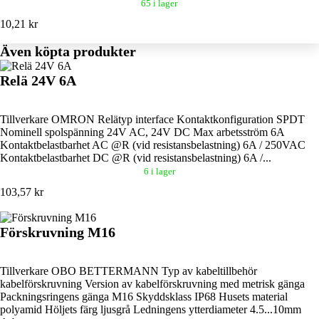
65 i lager
10,21 kr
Även köpta produkter
Relä 24V 6A
Tillverkare OMRON Relätyp interface Kontaktkonfiguration SPDT
Nominell spolspänning 24V AC, 24V DC Max arbetsström 6A
Kontaktbelastbarhet AC @R (vid resistansbelastning) 6A / 250VAC
Kontaktbelastbarhet DC @R (vid resistansbelastning) 6A /...
6 i lager
103,57 kr
Förskruvning M16
Tillverkare OBO BETTERMANN Typ av kabeltillbehör
kabelförskruvning Version av kabelförskruvning med metrisk gänga
Packningsringens gänga M16 Skyddsklass IP68 Husets material
polyamid Höljets färg ljusgrå Ledningens ytterdiameter 4.5...10mm