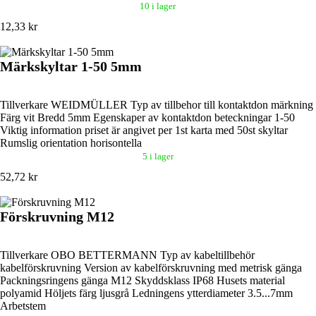
10 i lager
12,33 kr
Märkskyltar 1-50 5mm
Tillverkare WEIDMÜLLER Typ av tillbehor till kontaktdon märkning
Färg vit Bredd 5mm Egenskaper av kontaktdon beteckningar 1-50
Viktig information priset är angivet per 1st karta med 50st skyltar
Rumslig orientation horisontella
5 i lager
52,72 kr
Förskruvning M12
Tillverkare OBO BETTERMANN Typ av kabeltillbehör
kabelförskruvning Version av kabelförskruvning med metrisk gänga
Packningsringens gänga M12 Skyddsklass IP68 Husets material
polyamid Höljets färg ljusgrå Ledningens ytterdiameter 3.5...7mm
Arbetstem