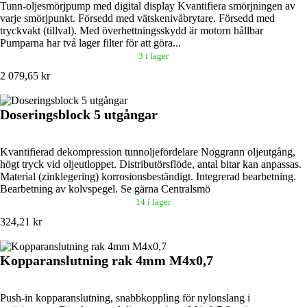
Tunn-oljesmörjpump med digital display Kvantifiera smörjningen av
varje smörjpunkt. Försedd med vätskenivåbrytare. Försedd med
tryckvakt (tillval). Med överhettningsskydd är motorn hållbar
Pumparna har två lager filter för att göra...
3 i lager
2 079,65 kr
Doseringsblock 5 utgångar
Kvantifierad dekompression tunnoljefördelare Noggrann oljeutgång,
högt tryck vid oljeutloppet. Distributörsflöde, antal bitar kan anpassas.
Material (zinklegering) korrosionsbeständigt. Integrerad bearbetning.
Bearbetning av kolvspegel. Se gärna Centralsmö
14 i lager
324,21 kr
Kopparanslutning rak 4mm M4x0,7
Push-in kopparanslutning, snabbkoppling för nylonslang i