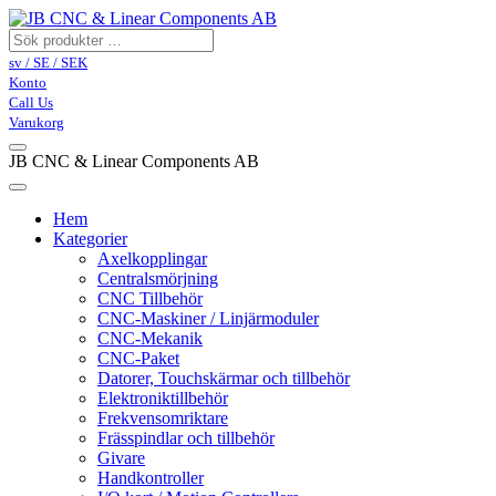
sv / SE / SEK
Konto
Call Us
Varukorg
JB CNC & Linear Components AB
Hem
Kategorier
Axelkopplingar
Centralsmörjning
CNC Tillbehör
CNC-Maskiner / Linjärmoduler
CNC-Mekanik
CNC-Paket
Datorer, Touchskärmar och tillbehör
Elektroniktillbehör
Frekvensomriktare
Frässpindlar och tillbehör
Givare
Handkontroller