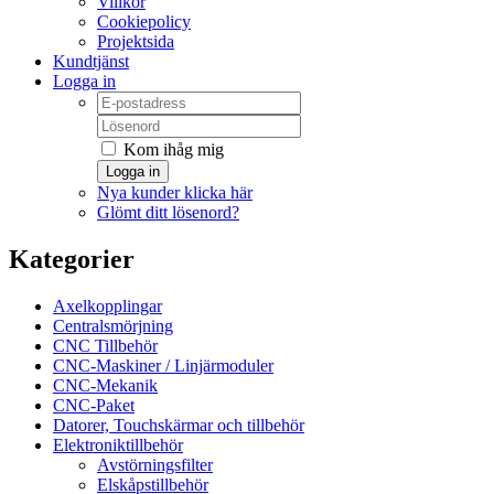
Villkor
Cookiepolicy
Projektsida
Kundtjänst
Logga in
Kom ihåg mig
Logga in
Nya kunder klicka här
Glömt ditt lösenord?
Kategorier
Axelkopplingar
Centralsmörjning
CNC Tillbehör
CNC-Maskiner / Linjärmoduler
CNC-Mekanik
CNC-Paket
Datorer, Touchskärmar och tillbehör
Elektroniktillbehör
Avstörningsfilter
Elskåpstillbehör