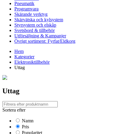
Pneumatik
Programvara
Skärande verktyg
Skärvätska och kylsystem
Styrsystem och elskåp
Svetsbord & tillbehör
Utförsäljning & Kampanjer
Övrigt sortiment: Fyrfat/Eldkorg
Hem
Kategorier
Elektroniktillbehör
Uttag
Uttag
Sortera efter
Namn
Pris
Popularitet