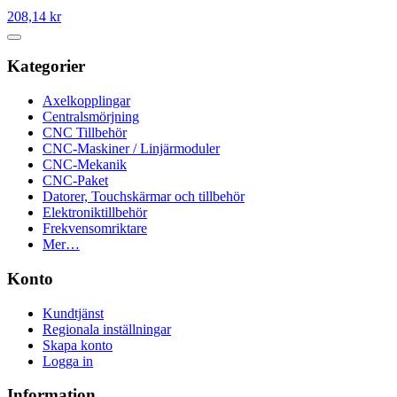
208,14 kr
Kategorier
Axelkopplingar
Centralsmörjning
CNC Tillbehör
CNC-Maskiner / Linjärmoduler
CNC-Mekanik
CNC-Paket
Datorer, Touchskärmar och tillbehör
Elektroniktillbehör
Frekvensomriktare
Mer…
Konto
Kundtjänst
Regionala inställningar
Skapa konto
Logga in
Information