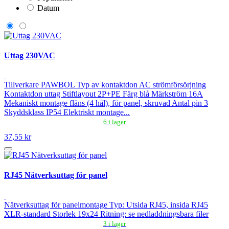
Datum
Uttag 230VAC
Tillverkare PAWBOL Typ av kontaktdon AC strömförsörjning
Kontaktdon uttag Stiftlayout 2P+PE Färg blå Märkström 16A
Mekaniskt montage fläns (4 hål), för panel, skruvad Antal pin 3
Skyddsklass IP54 Elektriskt montage...
6 i lager
37,55 kr
RJ45 Nätverksuttag för panel
Nätverksuttag för panelmontage Typ: Utsida RJ45, insida RJ45
XLR-standard Storlek 19x24 Ritning: se nedladdningsbara filer
3 i lager