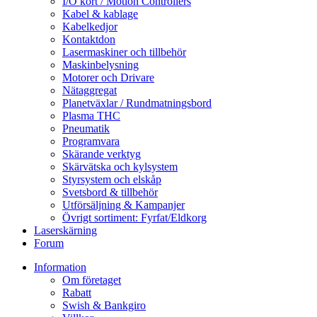
I/O kort / Motion Controllers
Kabel & kablage
Kabelkedjor
Kontaktdon
Lasermaskiner och tillbehör
Maskinbelysning
Motorer och Drivare
Nätaggregat
Planetväxlar / Rundmatningsbord
Plasma THC
Pneumatik
Programvara
Skärande verktyg
Skärvätska och kylsystem
Styrsystem och elskåp
Svetsbord & tillbehör
Utförsäljning & Kampanjer
Övrigt sortiment: Fyrfat/Eldkorg
Laserskärning
Forum
Information
Om företaget
Rabatt
Swish & Bankgiro