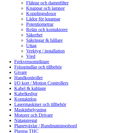
Fläktar och dammfilter
Knappar och lampor
Kopplingsdosor
Lådor för knappar
Potentiometrar
Relän och kontaktorer
Säkerhet
Säkringar & hållare
Uttag
Verktyg / installation
Vred
Frekvensomriktare
Frässpindlar och tillbehör
Givare
Handkontroller
I/O kort / Motion Controllers
Kabel & kablage
Kabelkedjor
Kontaktdon
Lasermaskiner och tillbehör
Maskinbelysning
Motorer och Drivare
Nätaggregat
Planetväxlar / Rundmatningsbord
Plasma THC