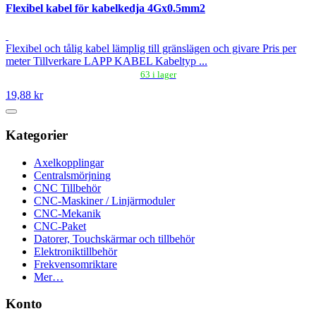
Flexibel kabel för kabelkedja 4Gx0.5mm2
Flexibel och tålig kabel lämplig till gränslägen och givare Pris per
meter Tillverkare LAPP KABEL Kabeltyp ...
63 i lager
19,88 kr
Kategorier
Axelkopplingar
Centralsmörjning
CNC Tillbehör
CNC-Maskiner / Linjärmoduler
CNC-Mekanik
CNC-Paket
Datorer, Touchskärmar och tillbehör
Elektroniktillbehör
Frekvensomriktare
Mer…
Konto