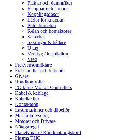
Fläktar och dammfilter
Knappar och lampor
Kopplingsdosor
Lådor för knappar
Potentiometrar
Relän och kontaktorer
Säkerhet
Säkringar & hållare
Uttag
Verktyg / installation
Vred
Frekvensomriktare
Frässpindlar och tillbehör
Givare
Handkontroller
I/O kort / Motion Controllers
Kabel & kablage
Kabelkedjor
Kontaktdon
Lasermaskiner och tillbehör
Maskinbelysning
Motorer och Drivare
Nätaggregat
Planetväxlar / Rundmatningsbord
Plasma THC