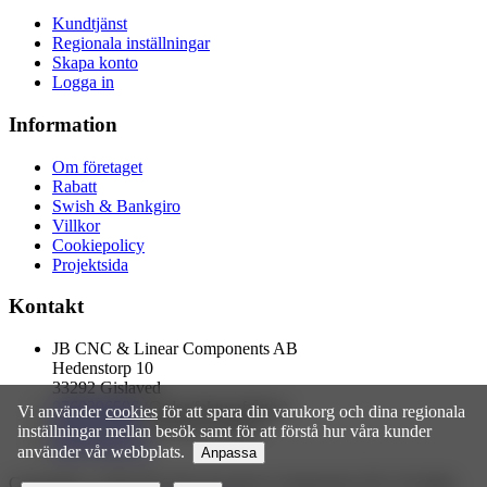
Kundtjänst
Regionala inställningar
Skapa konto
Logga in
Information
Om företaget
Rabatt
Swish & Bankgiro
Villkor
Cookiepolicy
Projektsida
Kontakt
JB CNC & Linear Components AB
Hedenstorp 10
33292 Gislaved
0760396596
(Order/fakturafrågor)
Vi använder
cookies
för att spara din varukorg och dina regionala
0705275289
(Tekniska frågor)
inställningar mellan besök samt för att förstå hur våra kunder
info@jbcnc.se
använder vår webbplats.
Anpassa
Copyright © 2026 JB CNC & Linear Components AB. All rights