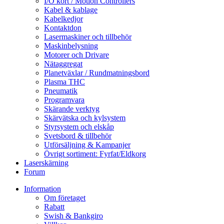
I/O kort / Motion Controllers
Kabel & kablage
Kabelkedjor
Kontaktdon
Lasermaskiner och tillbehör
Maskinbelysning
Motorer och Drivare
Nätaggregat
Planetväxlar / Rundmatningsbord
Plasma THC
Pneumatik
Programvara
Skärande verktyg
Skärvätska och kylsystem
Styrsystem och elskåp
Svetsbord & tillbehör
Utförsäljning & Kampanjer
Övrigt sortiment: Fyrfat/Eldkorg
Laserskärning
Forum
Information
Om företaget
Rabatt
Swish & Bankgiro