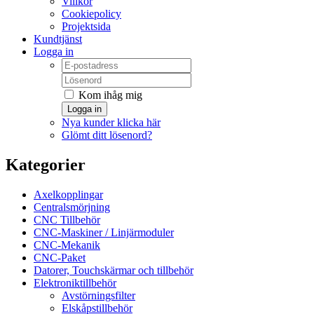
Villkor
Cookiepolicy
Projektsida
Kundtjänst
Logga in
Kom ihåg mig
Logga in
Nya kunder klicka här
Glömt ditt lösenord?
Kategorier
Axelkopplingar
Centralsmörjning
CNC Tillbehör
CNC-Maskiner / Linjärmoduler
CNC-Mekanik
CNC-Paket
Datorer, Touchskärmar och tillbehör
Elektroniktillbehör
Avstörningsfilter
Elskåpstillbehör