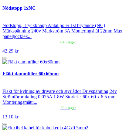
Nödstopp 1xNC
Nödstopp, Tryckknapp Antal poler 1st brytande (NC)
Märkspänning 240v Märkström 3A Monteringshål 22mm Max
paneltjocklek...
84 i lager
42,29 kr
Fläkt dammfilter 60x60mm
Fläkt för kylning av drivare och styrlådor Drivspänning 24v
Strömförbrukning 0.075A 1.8W Storlek : 60x 60 x 6.5 mm
Monteringsmått:...
39 i lager
13,10 kr