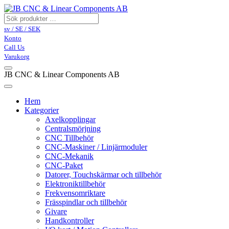
sv / SE / SEK
Konto
Call Us
Varukorg
JB CNC & Linear Components AB
Hem
Kategorier
Axelkopplingar
Centralsmörjning
CNC Tillbehör
CNC-Maskiner / Linjärmoduler
CNC-Mekanik
CNC-Paket
Datorer, Touchskärmar och tillbehör
Elektroniktillbehör
Frekvensomriktare
Frässpindlar och tillbehör
Givare
Handkontroller