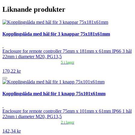
Liknande produkter
Kopplingslåda med hål för 3 knappar 75x181x61mm
Enclosure for remote controller 75mm x 181mm x 61mm IP66 3 hål
22mm i diameter M20, PG13,5
5 i lager
170,22 kr
Kopplingslåda med hål för 1 knapp 75x101x61mm
Enclosure for remote controller 75mm x 101mm x 61mm IP66 1 hål
22mm i diameter M20, PG13,5
2 i lager
142,34 kr