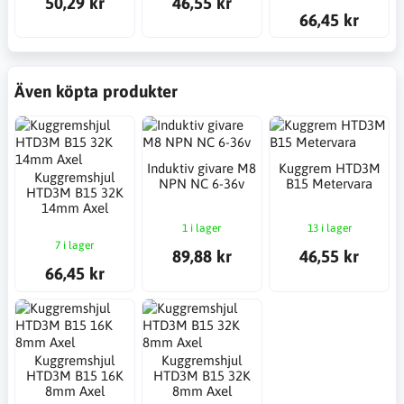
50,29 kr
46,55 kr
66,45 kr
Även köpta produkter
Induktiv givare M8
Kuggrem HTD3M
Kuggremshjul
NPN NC 6-36v
B15 Metervara
HTD3M B15 32K
14mm Axel
1 i lager
13 i lager
7 i lager
89,88 kr
46,55 kr
66,45 kr
Kuggremshjul
Kuggremshjul
HTD3M B15 16K
HTD3M B15 32K
8mm Axel
8mm Axel