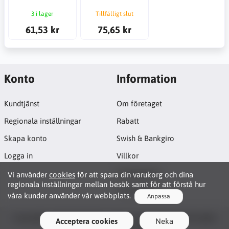
3 i lager
Tillfälligt slut
61,53 kr
75,65 kr
Konto
Information
Kundtjänst
Om företaget
Regionala inställningar
Rabatt
Skapa konto
Swish & Bankgiro
Logga in
Villkor
Cookiepolicy
Vi använder
cookies
för att spara din varukorg och dina
regionala inställningar mellan besök samt för att förstå hur
Projektsida
våra kunder använder vår webbplats.
Anpassa
Functionality Cookies
Copyright © 2026 JB CNC & Linear Components AB. All rights
Acceptera cookies
Neka
These cookies enable basic interaction and
reserved · Powered by
LiteCart®