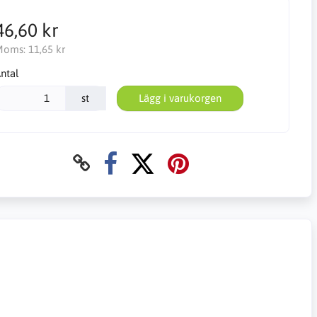
46,60 kr
Moms:
11,65 kr
ntal
st
Lägg i varukorgen