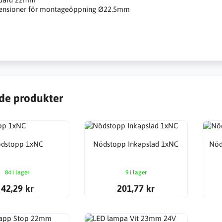
ensioner för montageöppning Ø22.5mm
n
de produkter
dstopp 1xNC
Nödstopp Inkapslad 1xNC
Nöd
84 i lager
9 i lager
42,29 kr
201,77 kr