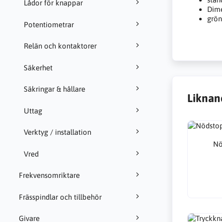
Lådor för knappar
Dim
grö
Potentiometrar
Relän och kontaktorer
Säkerhet
Säkringar & hållare
Liknan
Uttag
Verktyg / installation
Nö
Vred
Frekvensomriktare
Frässpindlar och tillbehör
Givare