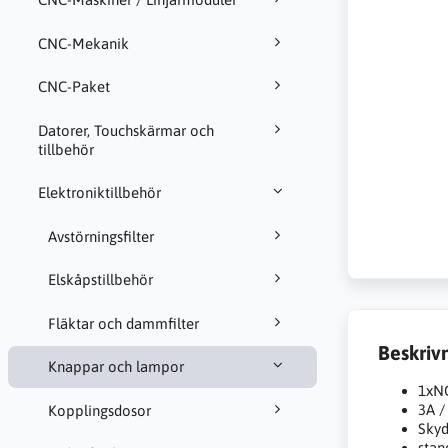
CNC-Mekanik
CNC-Paket
Datorer, Touchskärmar och
tillbehör
Elektroniktillbehör
Avstörningsfilter
Elskåpstillbehör
Fläktar och dammfilter
Beskriv
Knappar och lampor
1xN
3A /
Kopplingsdosor
Skyd
sta