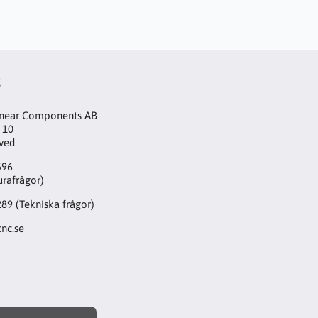
t
inear Components AB
 10
aved
596
urafrågor)
289
(Tekniska frågor)
nc.se