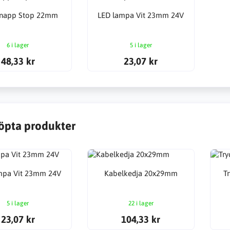
knapp Stop 22mm
LED lampa Vit 23mm 24V
6 i lager
5 i lager
48,33 kr
23,07 kr
öpta produkter
mpa Vit 23mm 24V
Kabelkedja 20x29mm
T
5 i lager
22 i lager
23,07 kr
104,33 kr