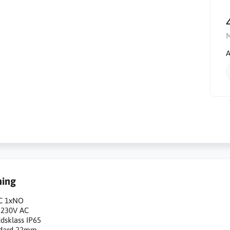
A
ning
C 1xNO
 230V AC
dsklass IP65
ndard 22mm