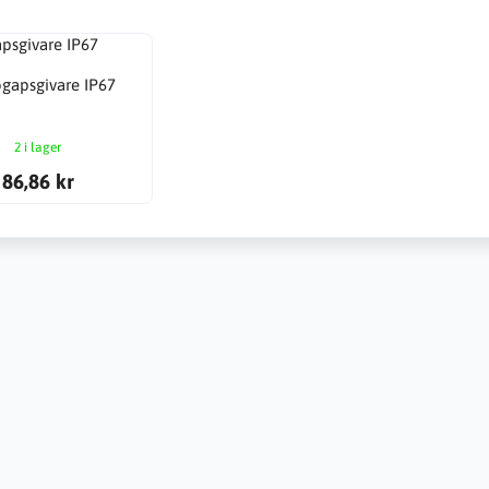
gapsgivare IP67
2 i lager
86,86 kr