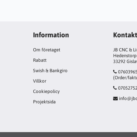
Information
Kontak
Om företaget
JB CNC & L
Hedenstorp
Rabatt
33292 Gisl
Swish & Bankgiro
0760396
(Order/fakt
Villkor
0705275
Cookiepolicy
info@jbc
Projektsida