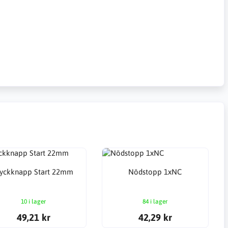
ryckknapp Start 22mm
Nödstopp 1xNC
10 i lager
84 i lager
49,21 kr
42,29 kr