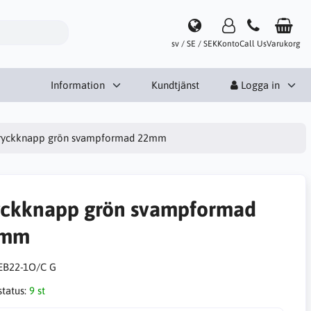
sv / SE / SEK
Konto
Call Us
Varukorg
Information
Kundtjänst
Logga in
ryckknapp grön svampformad 22mm
yckknapp grön svampformad
2mm
EB22-1O/C G
status:
9 st