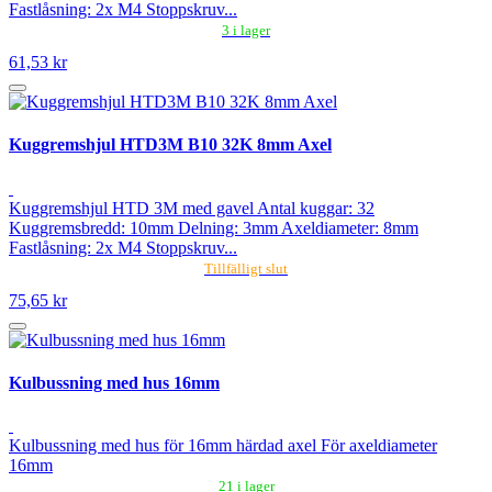
Fastlåsning: 2x M4 Stoppskruv...
3 i lager
61,53 kr
Kuggremshjul HTD3M B10 32K 8mm Axel
Kuggremshjul HTD 3M med gavel Antal kuggar: 32
Kuggremsbredd: 10mm Delning: 3mm Axeldiameter: 8mm
Fastlåsning: 2x M4 Stoppskruv...
Tillfälligt slut
75,65 kr
Kulbussning med hus 16mm
Kulbussning med hus för 16mm härdad axel För axeldiameter
16mm
21 i lager