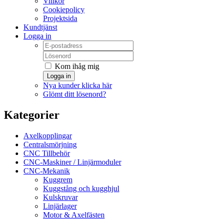
Villkor
Cookiepolicy
Projektsida
Kundtjänst
Logga in
Kom ihåg mig
Logga in
Nya kunder klicka här
Glömt ditt lösenord?
Kategorier
Axelkopplingar
Centralsmörjning
CNC Tillbehör
CNC-Maskiner / Linjärmoduler
CNC-Mekanik
Kuggrem
Kuggstång och kugghjul
Kulskruvar
Linjärlager
Motor & Axelfästen