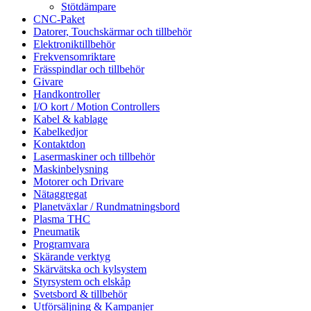
Stötdämpare
CNC-Paket
Datorer, Touchskärmar och tillbehör
Elektroniktillbehör
Frekvensomriktare
Frässpindlar och tillbehör
Givare
Handkontroller
I/O kort / Motion Controllers
Kabel & kablage
Kabelkedjor
Kontaktdon
Lasermaskiner och tillbehör
Maskinbelysning
Motorer och Drivare
Nätaggregat
Planetväxlar / Rundmatningsbord
Plasma THC
Pneumatik
Programvara
Skärande verktyg
Skärvätska och kylsystem
Styrsystem och elskåp
Svetsbord & tillbehör
Utförsäljning & Kampanjer