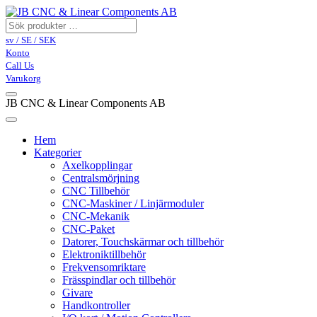
sv / SE / SEK
Konto
Call Us
Varukorg
JB CNC & Linear Components AB
Hem
Kategorier
Axelkopplingar
Centralsmörjning
CNC Tillbehör
CNC-Maskiner / Linjärmoduler
CNC-Mekanik
CNC-Paket
Datorer, Touchskärmar och tillbehör
Elektroniktillbehör
Frekvensomriktare
Frässpindlar och tillbehör
Givare
Handkontroller