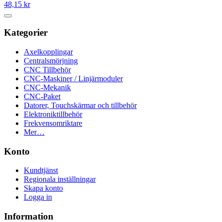
48,15 kr
Kategorier
Axelkopplingar
Centralsmörjning
CNC Tillbehör
CNC-Maskiner / Linjärmoduler
CNC-Mekanik
CNC-Paket
Datorer, Touchskärmar och tillbehör
Elektroniktillbehör
Frekvensomriktare
Mer…
Konto
Kundtjänst
Regionala inställningar
Skapa konto
Logga in
Information