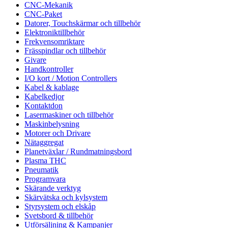
CNC-Mekanik
CNC-Paket
Datorer, Touchskärmar och tillbehör
Elektroniktillbehör
Frekvensomriktare
Frässpindlar och tillbehör
Givare
Handkontroller
I/O kort / Motion Controllers
Kabel & kablage
Kabelkedjor
Kontaktdon
Lasermaskiner och tillbehör
Maskinbelysning
Motorer och Drivare
Nätaggregat
Planetväxlar / Rundmatningsbord
Plasma THC
Pneumatik
Programvara
Skärande verktyg
Skärvätska och kylsystem
Styrsystem och elskåp
Svetsbord & tillbehör
Utförsäljning & Kampanjer