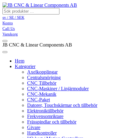
sv / SE / SEK
Konto
Call Us
Varukorg
JB CNC & Linear Components AB
Hem
Kategorier
Axelkopplingar
Centralsmörjning
CNC Tillbehör
CNC-Maskiner / Linjärmoduler
CNC-Mekanik
CNC-Paket
Datorer, Touchskärmar och tillbehör
Elektroniktillbehör
Frekvensomriktare
Frässpindlar och tillbehör
Givare
Handkontroller