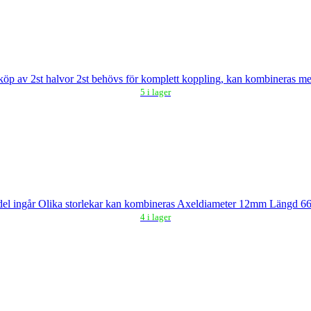
köp av 2st halvor 2st behövs för komplett koppling, kan kombineras 
5 i lager
mittdel ingår Olika storlekar kan kombineras Axeldiameter 12mm Längd 
4 i lager