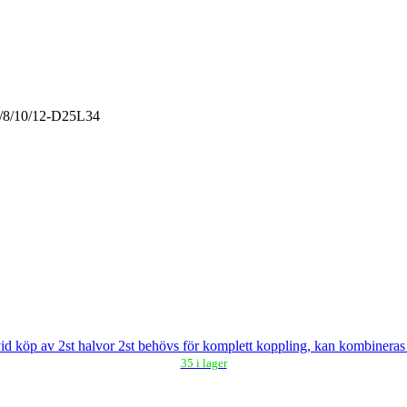
5/8/10/12-D25L34
id köp av 2st halvor 2st behövs för komplett koppling, kan kombiner
35 i lager