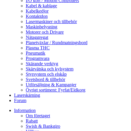
I/O kort / Motion Controllers
Kabel & kablage
Kabelkedjor
Kontaktdon
Lasermaskiner och tillbehör
Maskinbelysning
Motorer och Drivare
Nätaggregat
Planetväxlar / Rundmatningsbord
Plasma THC
Pneumatik
Programvara
Skärande verktyg
Skärvätska och kylsystem
Styrsystem och elskåp
Svetsbord & tillbehör
Utförsäljning & Kampanjer
Övrigt sortiment: Fyrfat/Eldkorg
Laserskärning
Forum
Information
Om företaget
Rabatt
Swish & Bankgiro