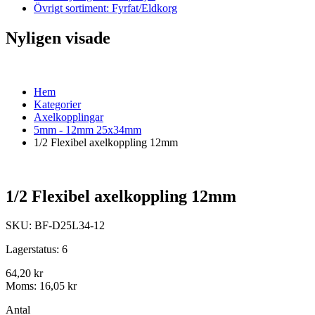
Övrigt sortiment: Fyrfat/Eldkorg
Nyligen visade
Hem
Kategorier
Axelkopplingar
5mm - 12mm 25x34mm
1/2 Flexibel axelkoppling 12mm
1/2 Flexibel axelkoppling 12mm
SKU:
BF-D25L34-12
Lagerstatus:
6
64,20 kr
Moms:
16,05 kr
Antal