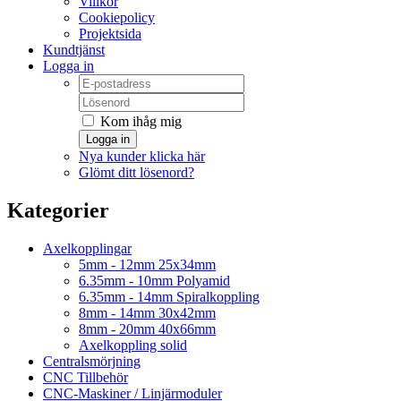
Villkor
Cookiepolicy
Projektsida
Kundtjänst
Logga in
Kom ihåg mig
Logga in
Nya kunder klicka här
Glömt ditt lösenord?
Kategorier
Axelkopplingar
5mm - 12mm 25x34mm
6.35mm - 10mm Polyamid
6.35mm - 14mm Spiralkoppling
8mm - 14mm 30x42mm
8mm - 20mm 40x66mm
Axelkoppling solid
Centralsmörjning
CNC Tillbehör
CNC-Maskiner / Linjärmoduler