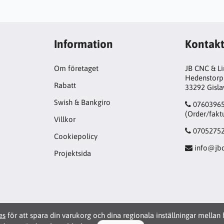
Information
Kontak
Om företaget
JB CNC & L
Hedenstorp
Rabatt
33292 Gisl
Swish & Bankgiro
0760396
(Order/fakt
Villkor
0705275
Cookiepolicy
info@jbc
Projektsida
es
för att spara din varukorg och dina regionala inställningar mellan