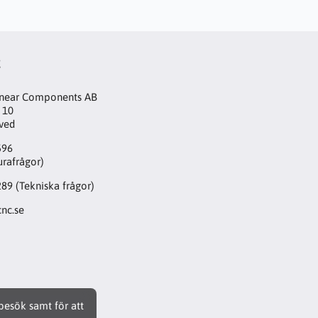
t
inear Components AB
 10
aved
596
urafrågor)
289
(Tekniska frågor)
nc.se
 besök samt för att