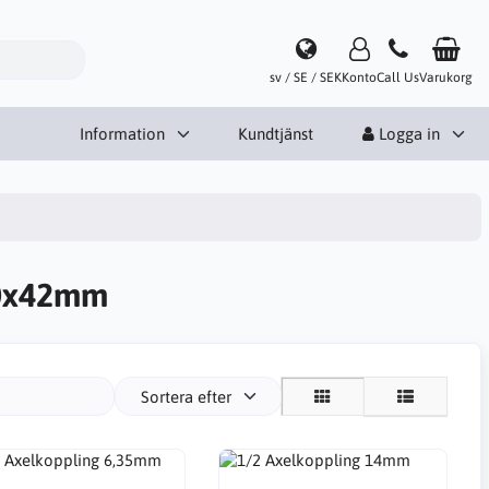
sv / SE / SEK
Konto
Call Us
Varukorg
Information
Kundtjänst
Logga in
0x42mm
Sortera efter