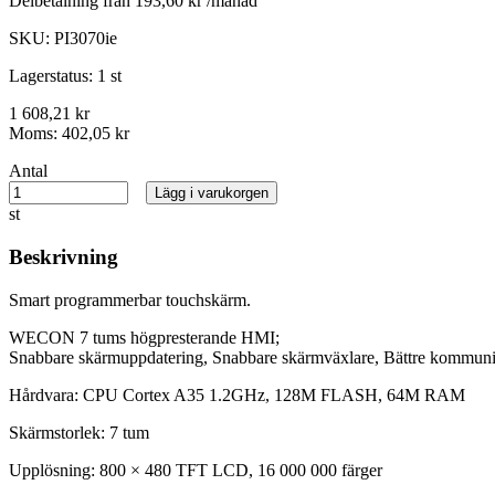
Delbetalning från
193,60 kr /månad
SKU:
PI3070ie
Lagerstatus:
1 st
1 608,21 kr
Moms:
402,05 kr
Antal
Lägg i varukorgen
st
Beskrivning
Smart programmerbar touchskärm.
WECON 7 tums högpresterande HMI;
Snabbare skärmuppdatering, Snabbare skärmväxlare, Bättre kommunika
Hårdvara: CPU Cortex A35 1.2GHz, 128M FLASH, 64M RAM
Skärmstorlek: 7 tum
Upplösning: 800 × 480 TFT LCD, 16 000 000 färger