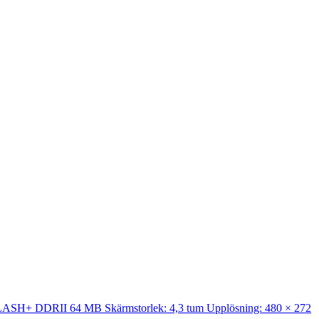
M FLASH+ DDRII 64 MB Skärmstorlek: 4,3 tum Upplösning: 480 × 272