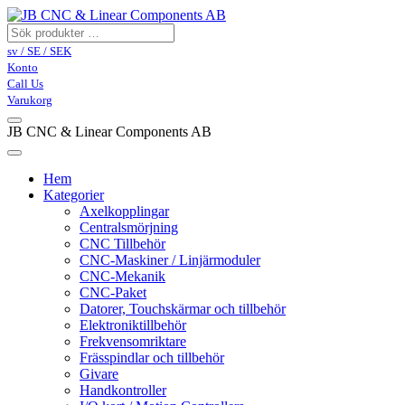
sv / SE / SEK
Konto
Call Us
Varukorg
JB CNC & Linear Components AB
Hem
Kategorier
Axelkopplingar
Centralsmörjning
CNC Tillbehör
CNC-Maskiner / Linjärmoduler
CNC-Mekanik
CNC-Paket
Datorer, Touchskärmar och tillbehör
Elektroniktillbehör
Frekvensomriktare
Frässpindlar och tillbehör
Givare
Handkontroller