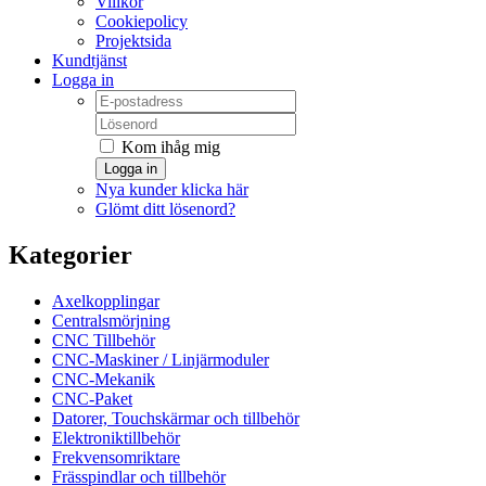
Villkor
Cookiepolicy
Projektsida
Kundtjänst
Logga in
Kom ihåg mig
Logga in
Nya kunder klicka här
Glömt ditt lösenord?
Kategorier
Axelkopplingar
Centralsmörjning
CNC Tillbehör
CNC-Maskiner / Linjärmoduler
CNC-Mekanik
CNC-Paket
Datorer, Touchskärmar och tillbehör
Elektroniktillbehör
Frekvensomriktare
Frässpindlar och tillbehör