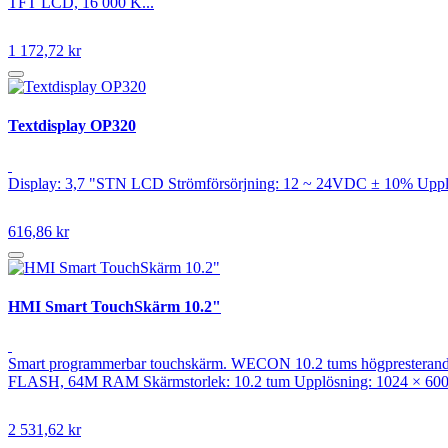
TFT LCD, 16 000 K...
1 172,72 kr
Textdisplay OP320
Display: 3,7 "STN LCD Strömförsörjning: 12 ~ 24VDC ± 10% Upplösni
616,86 kr
HMI Smart TouchSkärm 10.2"
Smart programmerbar touchskärm. WECON 10.2 tums högpresterande
FLASH, 64M RAM Skärmstorlek: 10.2 tum Upplösning: 1024 × 60
2 531,62 kr