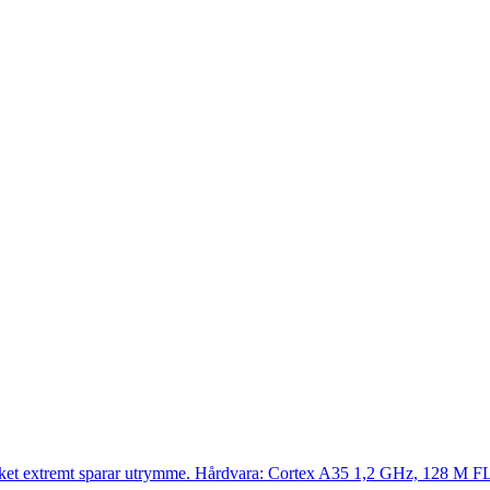
vilket extremt sparar utrymme. Hårdvara: Cortex A35 1,2 GHz, 128 