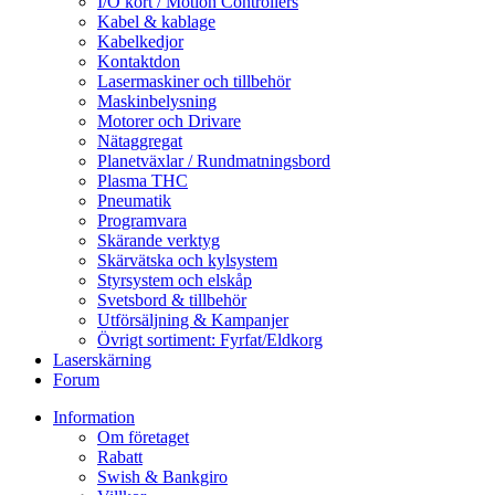
I/O kort / Motion Controllers
Kabel & kablage
Kabelkedjor
Kontaktdon
Lasermaskiner och tillbehör
Maskinbelysning
Motorer och Drivare
Nätaggregat
Planetväxlar / Rundmatningsbord
Plasma THC
Pneumatik
Programvara
Skärande verktyg
Skärvätska och kylsystem
Styrsystem och elskåp
Svetsbord & tillbehör
Utförsäljning & Kampanjer
Övrigt sortiment: Fyrfat/Eldkorg
Laserskärning
Forum
Information
Om företaget
Rabatt
Swish & Bankgiro