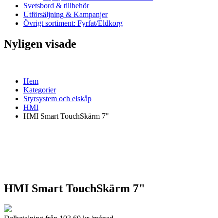
Svetsbord & tillbehör
Utförsäljning & Kampanjer
Övrigt sortiment: Fyrfat/Eldkorg
Nyligen visade
Hem
Kategorier
Styrsystem och elskåp
HMI
HMI Smart TouchSkärm 7"
HMI Smart TouchSkärm 7"