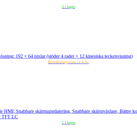
2 i lager
ng: 192 × 64 pixlar (stöder 4 rader × 12 kinesiska teckenvisning)
Beställningsvara ca 4-5v
 HMI; Snabbare skärmuppdatering, Snabbare skärmväxlare, Bättre k
0 TFT LC
1 i lager