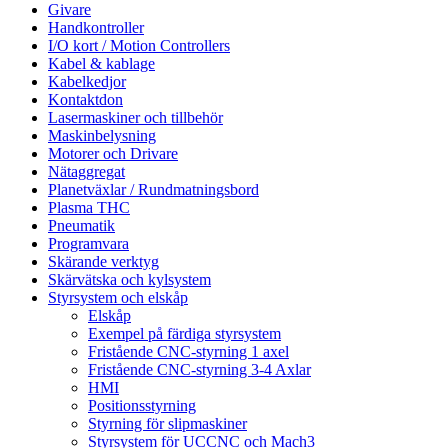
Givare
Handkontroller
I/O kort / Motion Controllers
Kabel & kablage
Kabelkedjor
Kontaktdon
Lasermaskiner och tillbehör
Maskinbelysning
Motorer och Drivare
Nätaggregat
Planetväxlar / Rundmatningsbord
Plasma THC
Pneumatik
Programvara
Skärande verktyg
Skärvätska och kylsystem
Styrsystem och elskåp
Elskåp
Exempel på färdiga styrsystem
Fristående CNC-styrning 1 axel
Fristående CNC-styrning 3-4 Axlar
HMI
Positionsstyrning
Styrning för slipmaskiner
Styrsystem för UCCNC och Mach3