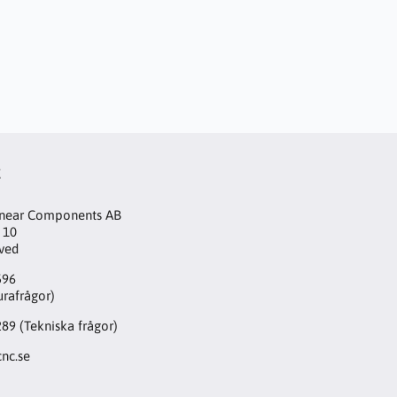
t
inear Components AB
 10
aved
596
urafrågor)
289
(Tekniska frågor)
nc.se