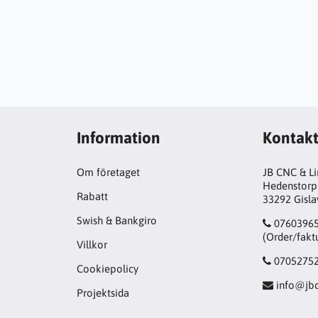
Information
Kontak
Om företaget
JB CNC & L
Hedenstorp
Rabatt
33292 Gisl
Swish & Bankgiro
0760396
(Order/fakt
Villkor
0705275
Cookiepolicy
info@jbc
Projektsida