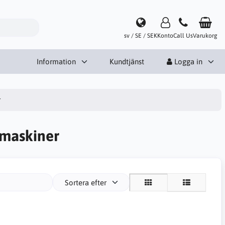
sv / SE / SEK
Konto
Call Us
Varukorg
Information
Kundtjänst
Logga in
r
ipmaskiner
Sortera efter