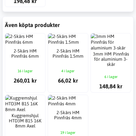
198,48 kr
Även köpta produkter
2-Skärs HM
2-Skärs HM
3mm HM Pinnfräs
Pinnfräs 6mm
Pinnfräs 1.5mm
för aluminium 3-
skär
16 i lager
4 i lager
6 i lager
260,01 kr
66,02 kr
148,84 kr
2-Skärs HM
Kuggremshjul
Pinnfräs 4mm
HTD3M B15 16K
8mm Axel
19 i lager