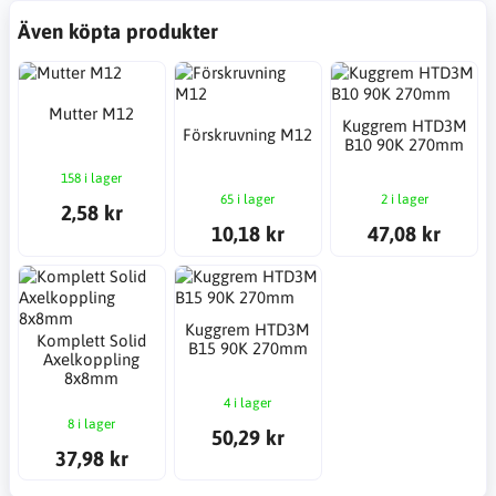
Även köpta produkter
Mutter M12
Kuggrem HTD3M
Förskruvning M12
B10 90K 270mm
158 i lager
65 i lager
2 i lager
2,58 kr
10,18 kr
47,08 kr
Kuggrem HTD3M
Komplett Solid
B15 90K 270mm
Axelkoppling
8x8mm
4 i lager
8 i lager
50,29 kr
37,98 kr