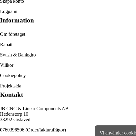
Skapa konto
Logga in
Information
Om företaget
Rabatt
Swish & Bankgiro
Villkor
Cookiepolicy
Projektsida
Kontakt
JB CNC & Linear Components AB
Hedenstorp 10
33292 Gislaved
0760396596
(Order/fakturafrågor)
Vi använder
cooki