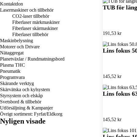
Kontaktdon
TUB för läng
Lasermaskiner och tillbehör
CO2-laser tillbehör
Fiberlaser märkmaskiner
Fiberlaser skärmaskiner
191,53 kr
Fiberlaser tillbehör
Maskinbelysning
Motorer och Drivare
Lins fokus 
Nätaggregat
Planetväxlar / Rundmatningsbord
Plasma THC
Pneumatik
145,52 kr
Programvara
Skärande verktyg
Skärvätska och kylsystem
Lins fokus 
Styrsystem och elskåp
Svetsbord & tillbehör
Utförsäljning & Kampanjer
Övrigt sortiment: Fyrfat/Eldkorg
145,52 kr
Nyligen visade
Lins fokus 