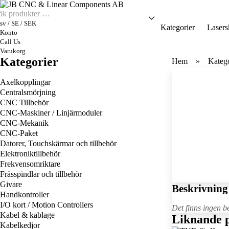
sv / SE / SEK
Kategorier
Lasers
Konto
Call Us
Varukorg
Kategorier
Hem
Katego
Axelkopplingar
Centralsmörjning
CNC Tillbehör
CNC-Maskiner / Linjärmoduler
CNC-Mekanik
CNC-Paket
Datorer, Touchskärmar och tillbehör
Elektroniktillbehör
Frekvensomriktare
Frässpindlar och tillbehör
Givare
Beskrivning
Handkontroller
I/O kort / Motion Controllers
Det finns ingen b
Kabel & kablage
Liknande 
Kabelkedjor