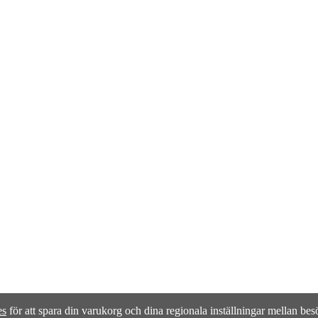
es
för att spara din varukorg och dina regionala inställningar mellan besö