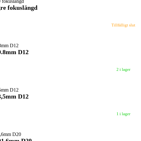
re fokuslängd
Tillfälligt slut
50.8mm D12
2 i lager
63,5mm D12
1 i lager
101,6mm D20