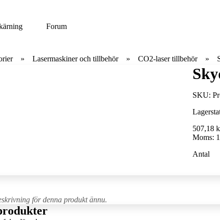
kärning
Forum
rier
Lasermaskiner och tillbehör
CO2-laser tillbehör
Sky
SKU:
Pr
Lagersta
507,18 k
Moms:
1
Antal
eskrivning för denna produkt ännu.
produkter