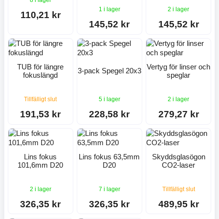
8 i lager
1 i lager
2 i lager
110,21 kr
145,52 kr
145,52 kr
TUB för längre
Vertyg för linser och
3-pack Spegel 20x3
fokuslängd
speglar
Tillfälligt slut
5 i lager
2 i lager
191,53 kr
228,58 kr
279,27 kr
Lins fokus
Lins fokus 63,5mm
Skyddsglasögon
101,6mm D20
D20
CO2-laser
2 i lager
7 i lager
Tillfälligt slut
326,35 kr
326,35 kr
489,95 kr