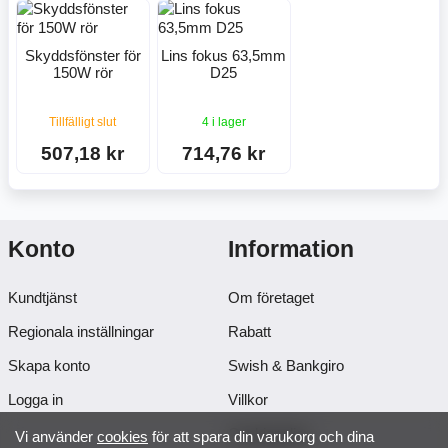
Skyddsfönster för
Lins fokus 63,5mm
150W rör
D25
Tillfälligt slut
4 i lager
507,18 kr
714,76 kr
Konto
Information
Kundtjänst
Om företaget
Regionala inställningar
Rabatt
Skapa konto
Swish & Bankgiro
Logga in
Villkor
Cookiepolicy
Vi använder
cookies
för att spara din varukorg och dina