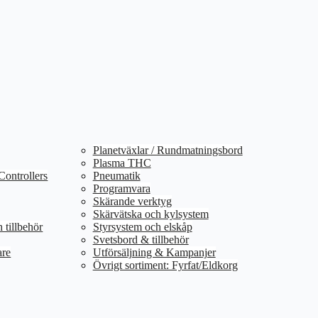
Planetväxlar / Rundmatningsbord
Plasma THC
Controllers
Pneumatik
Programvara
Skärande verktyg
Skärvätska och kylsystem
 tillbehör
Styrsystem och elskåp
Svetsbord & tillbehör
are
Utförsäljning & Kampanjer
Övrigt sortiment: Fyrfat/Eldkorg