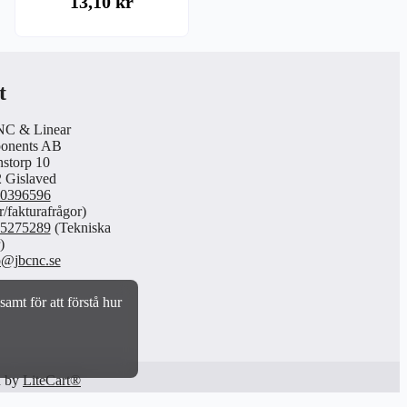
13,10 kr
t
NC & Linear
onents AB
storp 10
 Gislaved
0396596
/fakturafrågor)
5275289
(Tekniska
)
o@jbcnc.se
amt för att förstå hur
res of our Service and
d by
LiteCart®