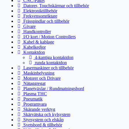
CNC-Paket
Datorer, Touchskärmar och tillbehör
Elektroniktillbehör
Frekvensomriktare
Frässpindlar och tillbehör
Givare
Handkontroller
I/O kort / Motion Controllers
Kabel & kablage
Kabelkedjor
Kontaktdon
4-kantiga kontaktdon
runda kontaktdon
Lasermaskiner och tillbehör
Maskinbelysning
Motorer och Drivare
Nätaggregat
Planetväxlar / Rundmatningsbord
Plasma THC
Pneumatik
Programvara
Skärande verktyg
Skärvätska och kylsystem
Styrsystem och elskåp
Svetsbord & tillbehör