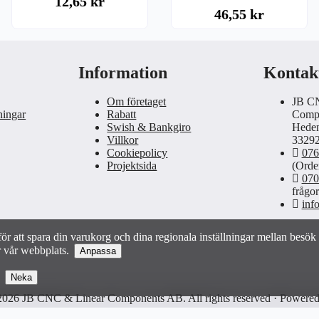
12,65 kr
46,55 kr
Information
Kontak
Om företaget
JB C
ningar
Rabatt
Comp
Swish & Bankgiro
Heden
Villkor
33292
Cookiepolicy
076
Projektsida
(Order
070
frågor
inf
ör att spara din varukorg och dina regionala inställningar mellan besök s
 vår webbplats.
Anpassa
es
Neka
basic interaction and functionality that allows you to use selected featu
2026 JB CNC & Linear Components AB. All rights reserved · Powere
y with us.