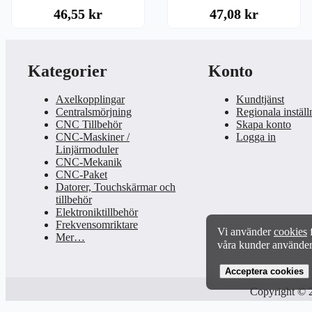
46,55 kr
47,08 kr
Kategorier
Konto
Axelkopplingar
Kundtjänst
Centralsmörjning
Regionala inställ
CNC Tillbehör
Skapa konto
CNC-Maskiner /
Logga in
Linjärmoduler
CNC-Mekanik
CNC-Paket
Datorer, Touchskärmar och
tillbehör
Elektroniktillbehör
Frekvensomriktare
Vi använder
cookies
f
Mer…
våra kunder använder
Functionality Cooki
Acceptera cookies
These cookies enable 
Copyright © 
communicate smoothl