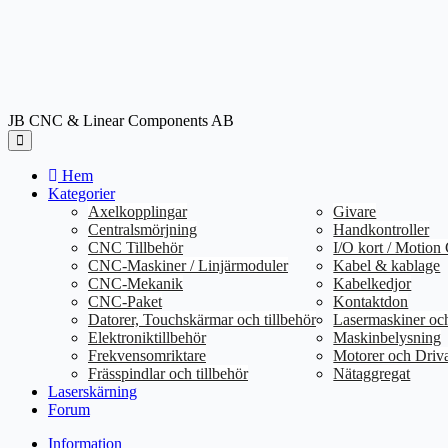
JB CNC & Linear Components AB
Hem
Kategorier
Axelkopplingar
Givare
Centralsmörjning
Handkontroller
CNC Tillbehör
I/O kort / Motion 
CNC-Maskiner / Linjärmoduler
Kabel & kablage
CNC-Mekanik
Kabelkedjor
CNC-Paket
Kontaktdon
Datorer, Touchskärmar och tillbehör
Lasermaskiner och
Elektroniktillbehör
Maskinbelysning
Frekvensomriktare
Motorer och Driv
Frässpindlar och tillbehör
Nätaggregat
Laserskärning
Forum
Information