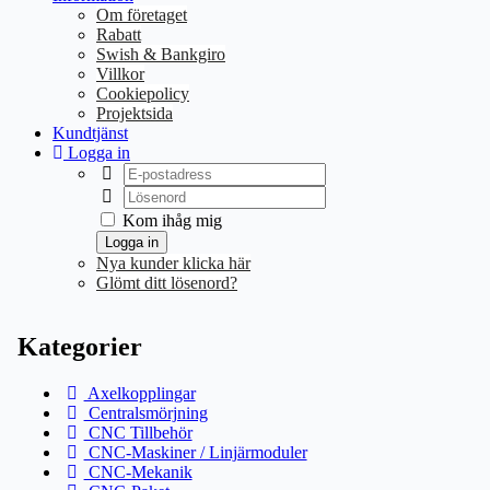
Om företaget
Rabatt
Swish & Bankgiro
Villkor
Cookiepolicy
Projektsida
Kundtjänst
Logga in
Kom ihåg mig
Logga in
Nya kunder klicka här
Glömt ditt lösenord?
Kategorier
Axelkopplingar
Centralsmörjning
CNC Tillbehör
CNC-Maskiner / Linjärmoduler
CNC-Mekanik