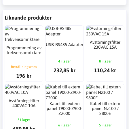
Liknande produkter
Avstörningsfilter
USB-RS485 Adapter
230VAC 15A
Programmering av
frekvensomriktare
4 i lager
8 i lager
Beställningsvara
232,85 kr
110,24 kr
196 kr
Avstörningsfilter
Kabel till extern
Kabel till extern
400VAC 10A
panel T9000-Z900-
panel Nz100 /
Z2000
S800E
3 i lager
6 i lager
5 i lager
680,98 kr