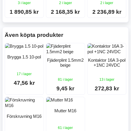
3 i lager
2 i lager
2 i lager
1 890,85 kr
2 168,35 kr
2 236,89 kr
Även köpta produkter
Brygga 1.5 10-pol
Fjäderplint 1.5mm2
Kontaktor 16A 3-pol
beige
+1NC 24VDC
17 i lager
81 i lager
13 i lager
47,56 kr
9,45 kr
272,83 kr
Mutter M16
Förskruvning M16
61 i lager