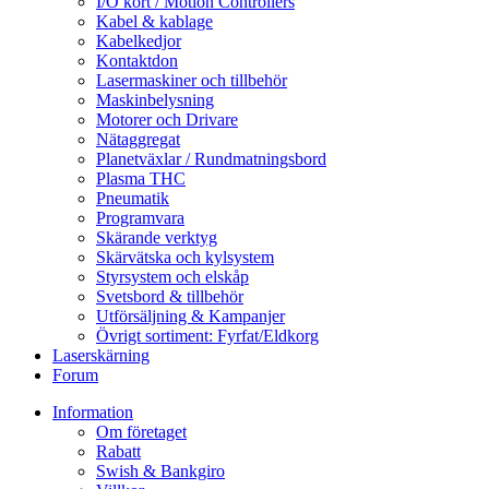
I/O kort / Motion Controllers
Kabel & kablage
Kabelkedjor
Kontaktdon
Lasermaskiner och tillbehör
Maskinbelysning
Motorer och Drivare
Nätaggregat
Planetväxlar / Rundmatningsbord
Plasma THC
Pneumatik
Programvara
Skärande verktyg
Skärvätska och kylsystem
Styrsystem och elskåp
Svetsbord & tillbehör
Utförsäljning & Kampanjer
Övrigt sortiment: Fyrfat/Eldkorg
Laserskärning
Forum
Information
Om företaget
Rabatt
Swish & Bankgiro