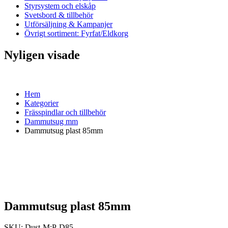
Styrsystem och elskåp
Svetsbord & tillbehör
Utförsäljning & Kampanjer
Övrigt sortiment: Fyrfat/Eldkorg
Nyligen visade
Hem
Kategorier
Frässpindlar och tillbehör
Dammutsug mm
Dammutsug plast 85mm
Dammutsug plast 85mm
SKU:
Dust-M:P-D85