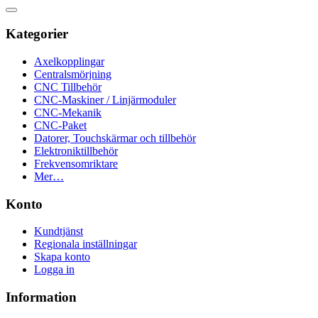
Kategorier
Axelkopplingar
Centralsmörjning
CNC Tillbehör
CNC-Maskiner / Linjärmoduler
CNC-Mekanik
CNC-Paket
Datorer, Touchskärmar och tillbehör
Elektroniktillbehör
Frekvensomriktare
Mer…
Konto
Kundtjänst
Regionala inställningar
Skapa konto
Logga in
Information