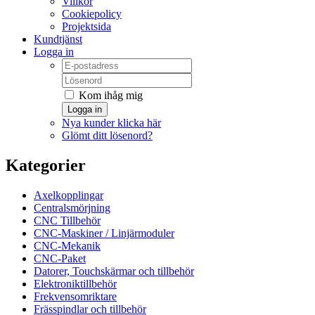
Villkor
Cookiepolicy
Projektsida
Kundtjänst
Logga in
Kom ihåg mig
Logga in
Nya kunder klicka här
Glömt ditt lösenord?
Kategorier
Axelkopplingar
Centralsmörjning
CNC Tillbehör
CNC-Maskiner / Linjärmoduler
CNC-Mekanik
CNC-Paket
Datorer, Touchskärmar och tillbehör
Elektroniktillbehör
Frekvensomriktare
Frässpindlar och tillbehör