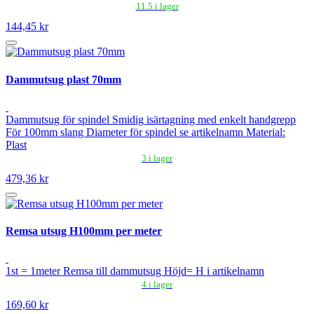
11.5 i lager
144,45 kr
Dammutsug plast 70mm
Dammutsug för spindel Smidig isärtagning med enkelt handgrepp
För 100mm slang Diameter för spindel se artikelnamn Material:
Plast
3 i lager
479,36 kr
Remsa utsug H100mm per meter
1st = 1meter Remsa till dammutsug Höjd= H i artikelnamn
4 i lager
169,60 kr