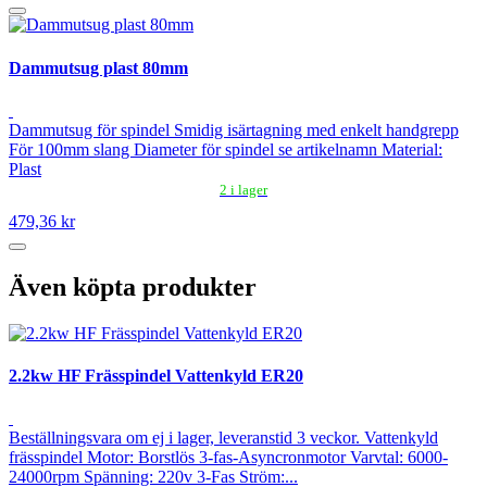
Dammutsug plast 80mm
Dammutsug för spindel Smidig isärtagning med enkelt handgrepp
För 100mm slang Diameter för spindel se artikelnamn Material:
Plast
2 i lager
479,36 kr
Även köpta produkter
2.2kw HF Frässpindel Vattenkyld ER20
Beställningsvara om ej i lager, leveranstid 3 veckor. Vattenkyld
frässpindel Motor: Borstlös 3-fas-Asyncronmotor Varvtal: 6000-
24000rpm Spänning: 220v 3-Fas Ström:...