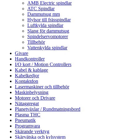
AMB Electric spindlar
ATC Spindlar
Dammutsug mm
Hylsor till frässpindlar
Luftkylda spindlar
Slang för dammutsug
Spindelservomotorer
Tillbehör
Vattenkylda spindlar
Givare
Handkontroller
I/O kort / Motion Controllers
Kabel & kablage
Kabelkedjor
Kontaktdon
Lasermaskiner och tillbehör
Maskinbelysning
Motorer och Drivare
Nätaggregat
Planetväxlar / Rundmatningsbord
Plasma THC
Pneumatik
Programvara
Skärande verktyg
Skärvätska och kylsystem