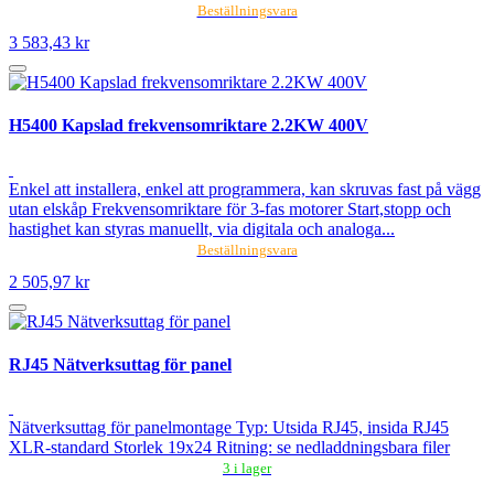
Beställningsvara
3 583,43 kr
H5400 Kapslad frekvensomriktare 2.2KW 400V
Enkel att installera, enkel att programmera, kan skruvas fast på vägg
utan elskåp Frekvensomriktare för 3-fas motorer Start,stopp och
hastighet kan styras manuellt, via digitala och analoga...
Beställningsvara
2 505,97 kr
RJ45 Nätverksuttag för panel
Nätverksuttag för panelmontage Typ: Utsida RJ45, insida RJ45
XLR-standard Storlek 19x24 Ritning: se nedladdningsbara filer
3 i lager