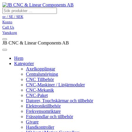
sv / SE / SEK
Konto
Call Us
Varukorg
JB CNC & Linear Components AB
Hem
Kategorier
Axelkopplingar
Centralsmörjning
CNC Tillbehör
CNC-Maskiner / Linjärmoduler
CNC-Mekanik
CNC-Paket
Datorer, Touchskärmar och tillbehör
Elektroniktillbehör
Frekvensomriktare
Frässpindlar och tillbehör
Givare
Handkontroller