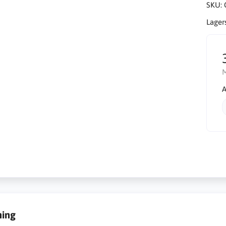
SKU:
Lager
A
ning