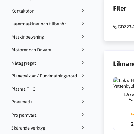
Filer
Kontaktdon
Lasermaskiner och tillbehör
GDZ23-2
Maskinbelysning
Motorer och Drivare
Liknan
Nätaggregat
Planetväxlar / Rundmatningsbord
Plasma THC
1.5k
Va
Pneumatik
B
Programvara
2
Skärande verktyg