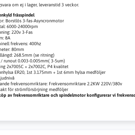
svara om ej i lager, leveranstid 3 veckor.
enkyld frässpindel
r: Borstlös 3-fas-Asyncronmotor
tal: 6000-24000rpm
ning: 220v 3-Fas
m: 8A
nell frekvens: 400hz
meter: 80mm
llängd: 268.5mm (se ritning)
 / runout 0.003-0.005mm( 3-5um)
ing 2x7005C + 2x7002C, P4 kvalitet
nhylsa ER20, 1st 3.175mm + 1st 6mm hylsa medföljer
ljudnivå
ande frekvensomriktare: Frekvensomriktare 2.2KW 220V/380v
akt för strömförsörjning medföljer
köp av frekvensomriktare och spindelmotor konfigurerar vi frekven