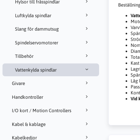
Hylsor till frässpindlar
Beställning
Luftkylda spindlar
Vatt
Moto
Varv
Slang för dammutsug
Spän
Strö
Spindelservomotorer
Nomi
Dia
Tillbehör
Tota
Kast
Lagr
Vattenkylda spindlar
Spän
Låg 
Givare
Pass
Kont
Handkontroller
Vid 
I/O kort / Motion Controllers
Kabel & kablage
Kabelkedjor