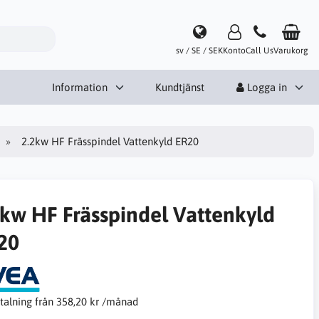
sv / SE / SEK
Konto
Call Us
Varukorg
Information
Kundtjänst
Logga in
2.2kw HF Frässpindel Vattenkyld ER20
2kw HF Frässpindel Vattenkyld
20
talning från
358,20 kr /månad