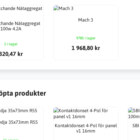
Mach 3
chande Nätaggregat
100w 4.2A
9785 i lager
2 i lager
1 968,80 kr
320,47 kr
öpta produkter
edja 35x73mm R55
Kontaktdonset 4-Pol för panel
SBI
v1 16mm