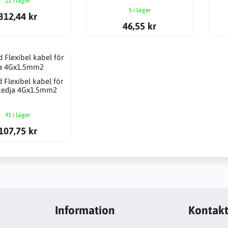
11 i lager
5 i lager
312,44 kr
46,55 kr
 Flexibel kabel för
kedja 4Gx1.5mm2
91 i lager
107,75 kr
Information
Kontak