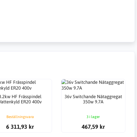
3.2kw HF Frässpindel
36v Switchande Nätaggregat
Vattenkyld ER20 400v
350w 9.7A
Beställningsvara
3 i lager
6 311,93 kr
467,59 kr