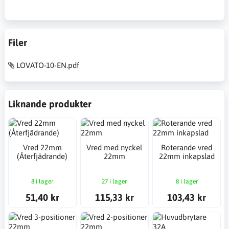
Filer
LOVATO-10-EN.pdf
Liknande produkter
Vred 22mm
Vred med nyckel
Roterande vred
(Återfjädrande)
22mm
22mm inkapslad
8 i lager
27 i lager
8 i lager
51,40 kr
115,33 kr
103,43 kr