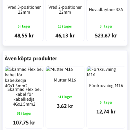
Vred 3-positioner
Vred 2-positioner
Huvudbrytare 32A
22mm
22mm
5 i lager
13 i lager
3 i lager
48,55 kr
46,13 kr
523,67 kr
Även köpta produkter
Mutter M16
Förskruvning M16
Skärmad Flexibel
kabel för
61 i lager
kabelkedja
5 i lager
4Gx1.5mm2
3,62 kr
12,74 kr
91 i lager
107,75 kr