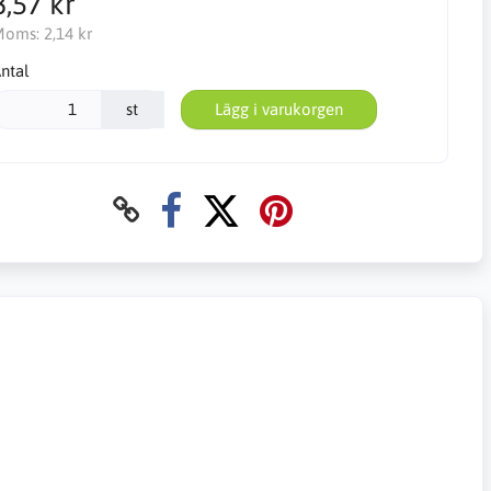
8,57 kr
Moms:
2,14 kr
ntal
st
Lägg i varukorgen