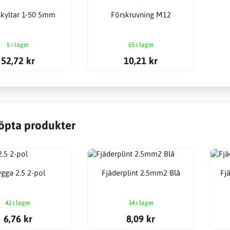
kyltar 1-50 5mm
Förskruvning M12
5 i lager
65 i lager
52,72 kr
10,21 kr
öpta produkter
ygga 2.5 2-pol
Fjäderplint 2.5mm2 Blå
Fj
42 i lager
34 i lager
6,76 kr
8,09 kr