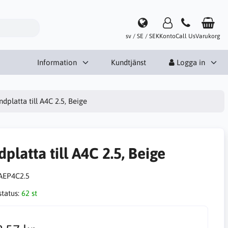
sv / SE / SEK
Konto
Call Us
Varukorg
Information
Kundtjänst
Logga in
ndplatta till A4C 2.5, Beige
platta till A4C 2.5, Beige
AEP4C2.5
status:
62 st