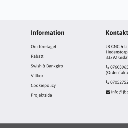
Information
Kontak
Om företaget
JB CNC & L
Hedenstorp
Rabatt
33292 Gisl
Swish & Bankgiro
0760396
(Order/fakt
Villkor
0705275
Cookiepolicy
info@jbc
Projektsida