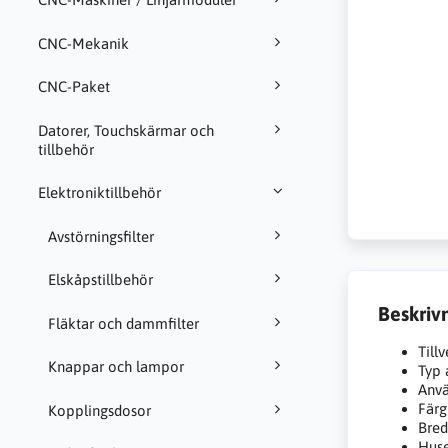
CNC-Mekanik
CNC-Paket
Datorer, Touchskärmar och
tillbehör
Elektroniktillbehör
Avstörningsfilter
Elskåpstillbehör
Beskriv
Fläktar och dammfilter
Til
Knappar och lampor
Typ 
Anvä
Färg
Kopplingsdosor
Bre
Huse