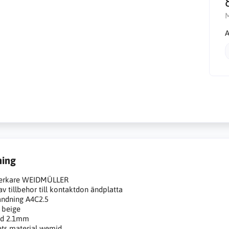
A
ning
lverkare WEIDMÜLLER
av tillbehor till kontaktdon ändplatta
ndning A4C2.5
 beige
dd 2.1mm
ts material wemid