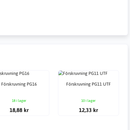
Förskruvning PG16
Förskruvning PG11 UTF
18 i lager
10 i lager
18,88 kr
12,33 kr