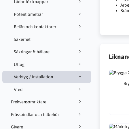
Lådor för knappar
Arbe
Brän
Potentiometrar
Relän och kontaktorer
Säkerhet
Säkringar & hållare
Liknan
Uttag
Verktyg / installation
Br
Vred
Frekvensomriktare
Frässpindlar och tillbehör
Givare