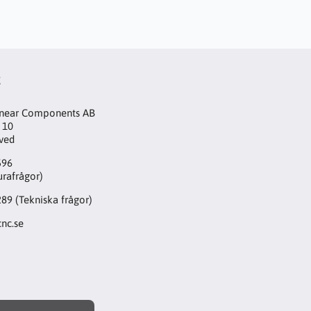
t
inear Components AB
 10
aved
596
urafrågor)
289
(Tekniska frågor)
nc.se