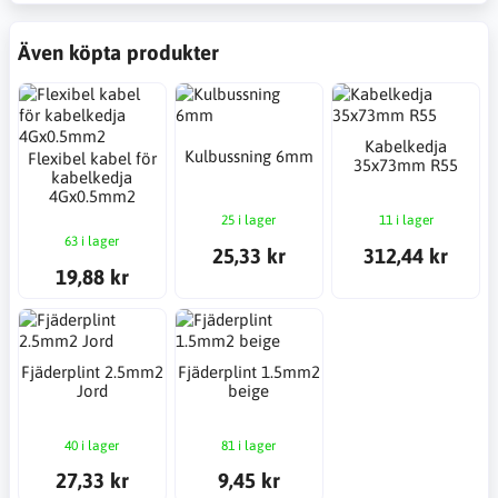
Även köpta produkter
Kabelkedja
Kulbussning 6mm
Flexibel kabel för
35x73mm R55
kabelkedja
4Gx0.5mm2
25 i lager
11 i lager
63 i lager
25,33 kr
312,44 kr
19,88 kr
Fjäderplint 2.5mm2
Fjäderplint 1.5mm2
Jord
beige
40 i lager
81 i lager
27,33 kr
9,45 kr