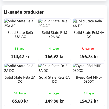
Liknande produkter
Solid State Relä
Solid State Relä
Solid State Relä 4A
25A AC
60A AC
DC
5 i lager
4 i lager
Utgången
113,42 kr
166,92 kr
156,78 kr
Solid State Relä 2A
Solid State Relä 6A
Bygel Röd MRD-
DC
DC
060DX
39 i lager
6 i lager
3 i lager
85,60 kr
149,80 kr
154,72 kr