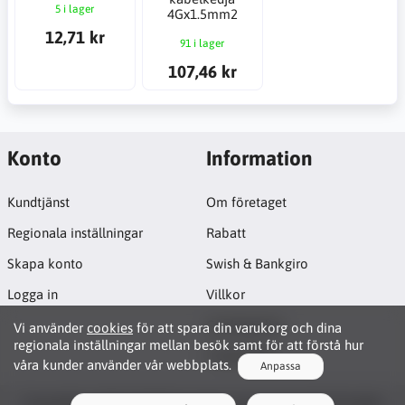
5 i lager
4Gx1.5mm2
12,71 kr
91 i lager
107,46 kr
Konto
Information
Kundtjänst
Om företaget
Regionala inställningar
Rabatt
Skapa konto
Swish & Bankgiro
Logga in
Villkor
Cookiepolicy
Vi använder
cookies
för att spara din varukorg och dina
regionala inställningar mellan besök samt för att förstå hur
Projektsida
våra kunder använder vår webbplats.
Anpassa
Functionality Cookies
Copyright © 2026 JB CNC & Linear Components AB. All rights