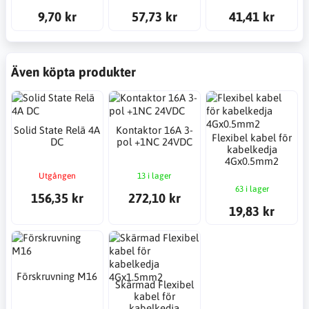
9,70 kr
57,73 kr
41,41 kr
Även köpta produkter
Solid State Relä 4A
Kontaktor 16A 3-
Flexibel kabel för
DC
pol +1NC 24VDC
kabelkedja
4Gx0.5mm2
Utgången
13 i lager
63 i lager
156,35 kr
272,10 kr
19,83 kr
Förskruvning M16
Skärmad Flexibel
kabel för
kabelkedja