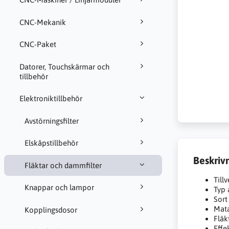
CNC-Mekanik
CNC-Paket
Datorer, Touchskärmar och
tillbehör
Elektroniktillbehör
Avstörningsfilter
Elskåpstillbehör
Beskriv
Fläktar och dammfilter
Till
Knappar och lampor
Typ 
Sort
Mat
Kopplingsdosor
Flä
Effe