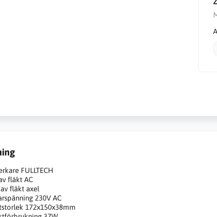
A
ning
verkare FULLTECH
av fläkt AC
 av fläkt axel
arspänning 230V AC
ktstorlek 172x150x38mm
ktförbrukning 37W