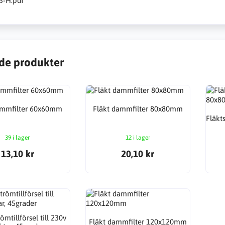
3-H.pdf
de produkter
ammfilter 60x60mm
Fläkt dammfilter 80x80mm
Fläkt
39 i lager
12 i lager
13,10 kr
20,10 kr
ömtillförsel till 230v
Fläkt dammfilter 120x120mm