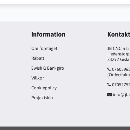
Information
Kontak
Om företaget
JB CNC & L
Hedenstorp
Rabatt
33292 Gisl
Swish & Bankgiro
0760396
(Order/fakt
Villkor
0705275
Cookiepolicy
info@jbc
Projektsida