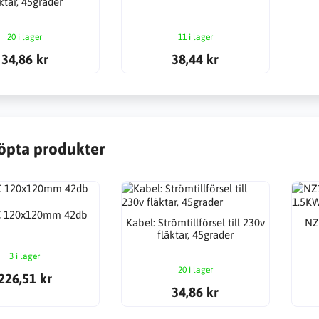
äktar, 45grader
20 i lager
11 i lager
34,86 kr
38,44 kr
öpta produkter
AC 120x120mm 42db
Kabel: Strömtillförsel till 230v
NZ
fläktar, 45grader
3 i lager
20 i lager
226,51 kr
34,86 kr