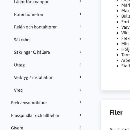
Lådor för knappar
Mär
Maxi
Potentiometrar
Bull
Sort
Relän och kontaktorer
Varv
Vikt
Frek
Säkerhet
Min.
Hölj
Säkringar & hållare
Term
Arbe
Uttag
Stat
Verktyg / installation
Vred
Frekvensomriktare
Filer
Frässpindlar och tillbehör
Givare