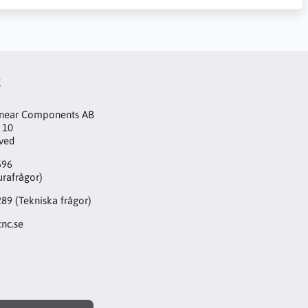
t
inear Components AB
 10
aved
596
urafrågor)
289
(Tekniska frågor)
nc.se