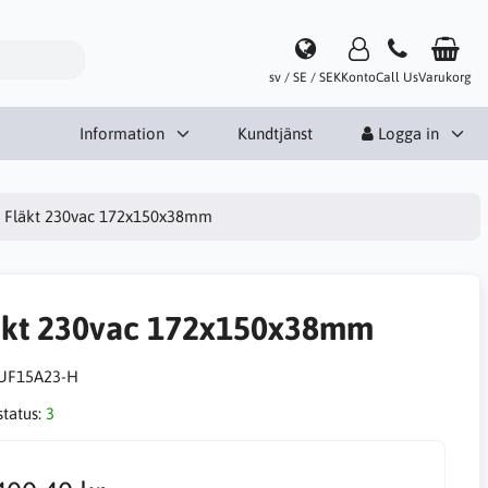
sv / SE / SEK
Konto
Call Us
Varukorg
Information
Kundtjänst
Logga in
Fläkt 230vac 172x150x38mm
äkt 230vac 172x150x38mm
UF15A23-H
status:
3