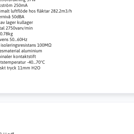
kström 250mA
malt luftflöde hos fläktar 282.2m3/h
ernivå 50dBA
 av lager kullager
tal 2750varv/min
 0.78kg
vens 50...60Hz
 isoleringsresistans 100MΩ
esmaterial aluminium
inaler kontaktstift
tstemperatur -40...70°C
iskt tryck 11mm H2O