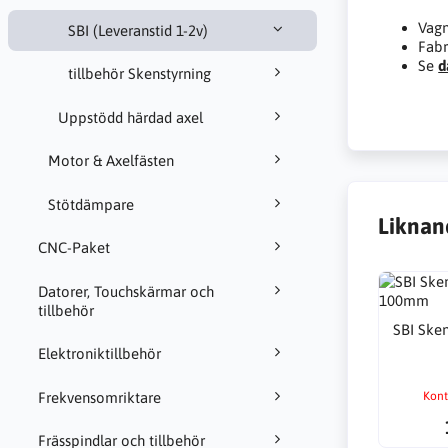
Vagn
SBI (Leveranstid 1-2v)
Fabr
Se
d
tillbehör Skenstyrning
Uppstödd härdad axel
Motor & Axelfästen
Stötdämpare
Liknan
CNC-Paket
Datorer, Touchskärmar och
tillbehör
SBI Ske
Elektroniktillbehör
Frekvensomriktare
Kont
Frässpindlar och tillbehör