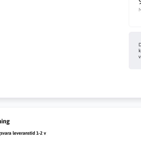
D
k
v
ning
gsvara leveranstid 1-2 v