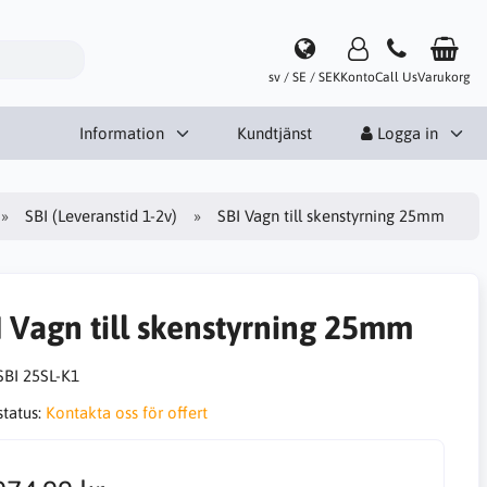
sv / SE / SEK
Konto
Call Us
Varukorg
Information
Kundtjänst
Logga in
SBI (Leveranstid 1-2v)
SBI Vagn till skenstyrning 25mm
I Vagn till skenstyrning 25mm
SBI 25SL-K1
status:
Kontakta oss för offert