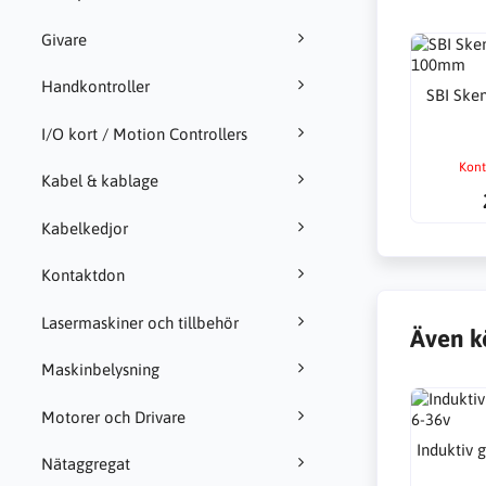
Givare
Handkontroller
SBI Ske
I/O kort / Motion Controllers
Kont
Kabel & kablage
Kabelkedjor
Kontaktdon
Lasermaskiner och tillbehör
Även k
Maskinbelysning
Motorer och Drivare
Induktiv 
Nätaggregat