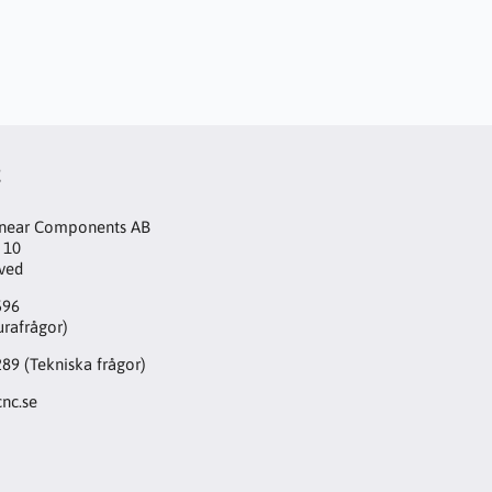
t
inear Components AB
 10
aved
596
urafrågor)
289
(Tekniska frågor)
nc.se