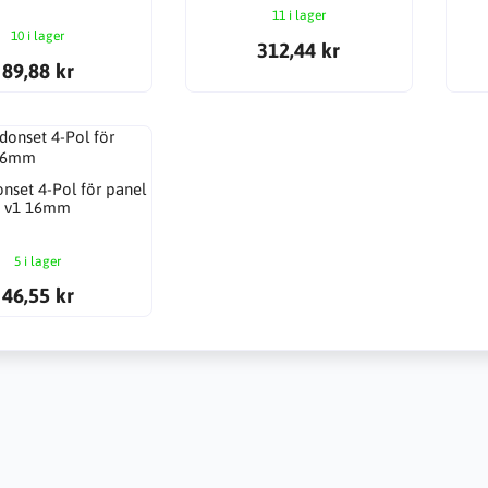
11 i lager
10 i lager
312,44 kr
89,88 kr
nset 4-Pol för panel
v1 16mm
5 i lager
46,55 kr