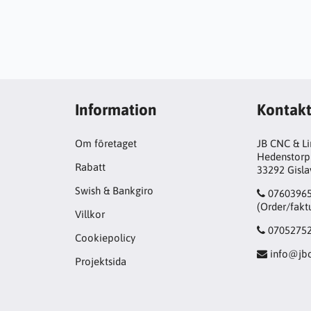
Information
Kontak
Om företaget
JB CNC & L
Hedenstorp
Rabatt
33292 Gisl
Swish & Bankgiro
0760396
(Order/fakt
Villkor
0705275
Cookiepolicy
info@jbc
Projektsida