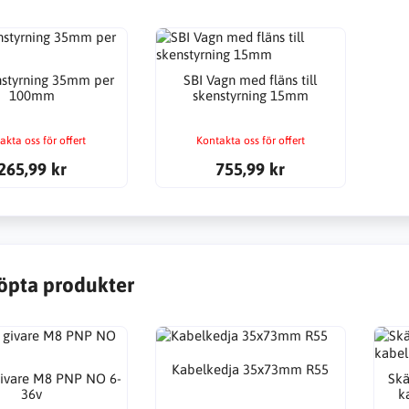
nstyrning 35mm per
SBI Vagn med fläns till
100mm
skenstyrning 15mm
akta oss för offert
Kontakta oss för offert
265,99 kr
755,99 kr
öpta produkter
Kabelkedja 35x73mm R55
givare M8 PNP NO 6-
Skä
36v
k