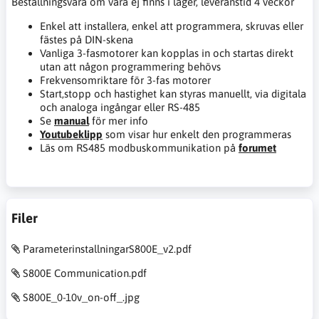
Beställningsvara om vara ej finns i lager, leveranstid 4 veckor
Enkel att installera, enkel att programmera, skruvas eller
fästes på DIN-skena
Vanliga 3-fasmotorer kan kopplas in och startas direkt
utan att någon programmering behövs
Frekvensomriktare för 3-fas motorer
Start,stopp och hastighet kan styras manuellt, via digitala
och analoga ingångar eller RS-485
Se
manual
för mer info
Youtubeklipp
som visar hur enkelt den programmeras
Läs om RS485 modbuskommunikation på
forumet
Filer
ParameterinstallningarS800E_v2.pdf
S800E Communication.pdf
S800E_0-10v_on-off_.jpg