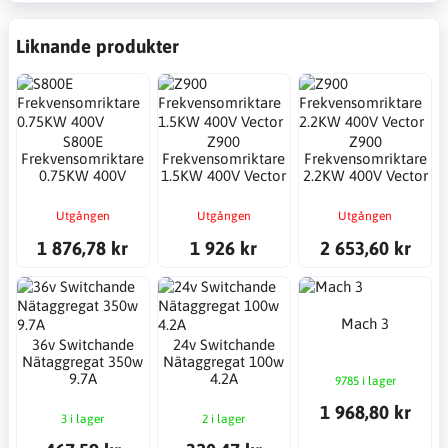
Liknande produkter
S800E
Z900
Z900
Frekvensomriktare
Frekvensomriktare
Frekvensomriktare
0.75KW 400V
1.5KW 400V Vector
2.2KW 400V Vector
Utgången
Utgången
Utgången
1 876,78 kr
1 926 kr
2 653,60 kr
Mach 3
36v Switchande
24v Switchande
Nätaggregat 350w
Nätaggregat 100w
9.7A
4.2A
9785 i lager
1 968,80 kr
3 i lager
2 i lager