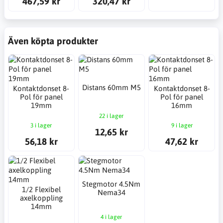
467,59 kr
320,47 kr
Även köpta produkter
Distans 60mm M5
Kontaktdonset 8-
Kontaktdonset 8-
Pol för panel
Pol för panel
19mm
16mm
22 i lager
3 i lager
9 i lager
12,65 kr
56,18 kr
47,62 kr
Stegmotor 4.5Nm
1/2 Flexibel
Nema34
axelkoppling
14mm
4 i lager