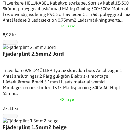
Tillverkare HELUKABEL Kabeltyp styrkabel Sort av kabel JZ-500
Skärmuppbyggnad oskärmad Märkspänning 300/500V Material
hos utvändig isolering PVC Sort av ledar Cu Tråduppbyggnad lina
Antal ledare 3 Ledarsektion 0.75mm2 Ledarmärkning svarta...
32 i lager
8,92 kr
Fjäderplint 2.5mm2 Jord
Tillverkare WEIDMÜLLER Typ av skarvdon buss Antal vägar 1
Antal anslutningar 2 Färg gul-grön Elektriskt montage
fjäderklämma Bredd 5.1mm Husets material wemid
Montageskenans storlek TS35 Märkspänning 800V AC Höjd
55mm...
40 i lager
27,33 kr
Fjäderplint 1.5mm2 beige