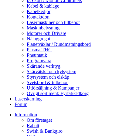
I/O kort / Motion Controllers
Kabel & kablage
Kabelkedjor
Kontaktdon
Lasermaskiner och tillbehör
Maskinbelysning
Motorer och Drivare
Nätaggregat
Planetväxlar / Rundmatningsbord
Plasma THC
Pneumatik
Programvara
Skärande verktyg
Skärvätska och kylsystem
Styrsystem och elskåp
Svetsbord & tillbehör
Utförsäljning & Kampanjer
Övrigt sortiment: Fyrfat/Eldkorg
Laserskärning
Forum
Information
Om företaget
Rabatt
Swish & Bankgiro