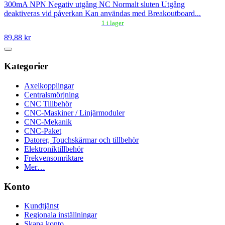
300mA NPN Negativ utgång NC Normalt sluten Utgång
deaktiveras vid påverkan Kan användas med Breakoutboard...
1 i lager
89,88 kr
Kategorier
Axelkopplingar
Centralsmörjning
CNC Tillbehör
CNC-Maskiner / Linjärmoduler
CNC-Mekanik
CNC-Paket
Datorer, Touchskärmar och tillbehör
Elektroniktillbehör
Frekvensomriktare
Mer…
Konto
Kundtjänst
Regionala inställningar
Skapa konto