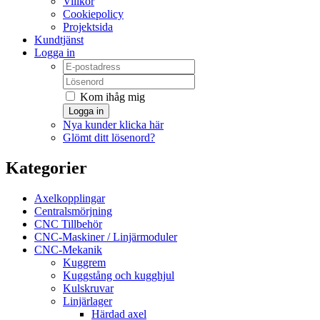
Villkor
Cookiepolicy
Projektsida
Kundtjänst
Logga in
Kom ihåg mig
Logga in
Nya kunder klicka här
Glömt ditt lösenord?
Kategorier
Axelkopplingar
Centralsmörjning
CNC Tillbehör
CNC-Maskiner / Linjärmoduler
CNC-Mekanik
Kuggrem
Kuggstång och kugghjul
Kulskruvar
Linjärlager
Härdad axel