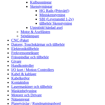
Kulbussningar
Skenstyrningar
HG Rails (Prisvärt!)
Miniskenstyrning
SBI (Leveranstid 1-2v)
tillbehör Skenstyrning
Uppstödd härdad axel
Motor & Axelfästen
Stötdämpare
CNC-Paket
Datorer, Touchskärmar och tillbehör
Elektroniktillbehör
Frekvensomriktare
Frässpindlar och tillbehör
Givare
Handkontroller
I/O kort / Motion Controllers
Kabel & kablage
Kabelkedjor
Kontaktdon
Lasermaskiner och tillbehör
Maskinbelysning
Motorer och Drivare
Nätaggregat
Planetväxlar / Rundmatningsbord