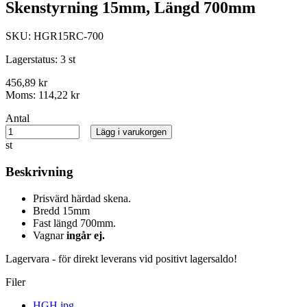
Skenstyrning 15mm, Längd 700mm
SKU:
HGR15RC-700
Lagerstatus:
3 st
456,89 kr
Moms:
114,22 kr
Antal
Lägg i varukorgen
st
Beskrivning
Prisvärd härdad skena.
Bredd 15mm
Fast längd 700mm.
Vagnar
ingår ej.
Lagervara - för direkt leverans vid positivt lagersaldo!
Filer
HGH.jpg