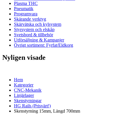
Plasma THC
Pneumatik
Programvara
Skärande verktyg
Skärvätska och kylsystem
Styrsystem och elskåp
Svetsbord & tillbehör
Utförsäljning & Kampanjer
Övrigt sortiment: Fyrfat/Eldkorg
Nyligen visade
Hem
Kategorier
CNC-Mekanik
Linjärlager
Skenstyrningar
HG Rails (Prisvärt!)
Skenstyrning 15mm, Längd 700mm