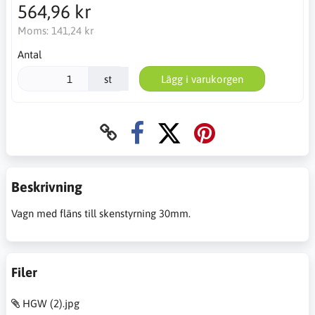
564,96 kr
Moms:
141,24 kr
Antal
st
Lägg i varukorgen
Beskrivning
Vagn med fläns till skenstyrning 30mm.
Filer
HGW (2).jpg