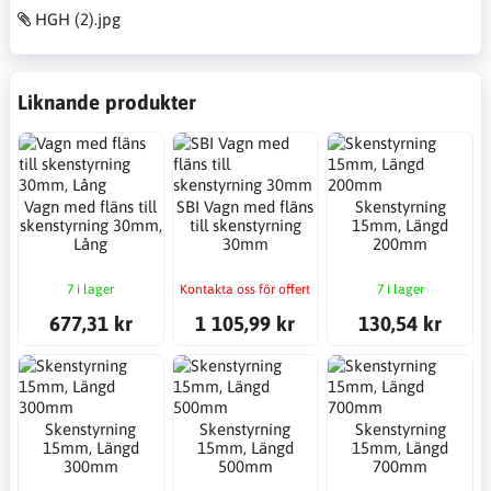
HGH (2).jpg
Liknande produkter
Vagn med fläns till
SBI Vagn med fläns
Skenstyrning
skenstyrning 30mm,
till skenstyrning
15mm, Längd
Lång
30mm
200mm
7 i lager
Kontakta oss för offert
7 i lager
677,31 kr
1 105,99 kr
130,54 kr
Skenstyrning
Skenstyrning
Skenstyrning
15mm, Längd
15mm, Längd
15mm, Längd
300mm
500mm
700mm