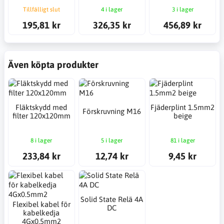
Tillfälligt slut
4 i lager
3 i lager
195,81 kr
326,35 kr
456,89 kr
Även köpta produkter
Fläktskydd med
Fjäderplint 1.5mm2
Förskruvning M16
filter 120x120mm
beige
8 i lager
5 i lager
81 i lager
233,84 kr
12,74 kr
9,45 kr
Solid State Relä 4A
Flexibel kabel för
DC
kabelkedja
4Gx0.5mm2