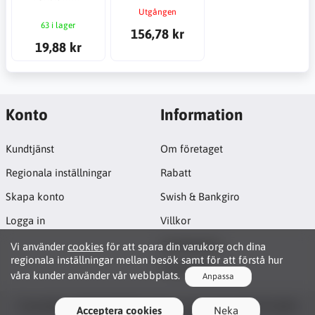
Utgången
63 i lager
156,78 kr
19,88 kr
Konto
Information
Kundtjänst
Om företaget
Regionala inställningar
Rabatt
Skapa konto
Swish & Bankgiro
Logga in
Villkor
Cookiepolicy
Vi använder
cookies
för att spara din varukorg och dina
regionala inställningar mellan besök samt för att förstå hur
Projektsida
våra kunder använder vår webbplats.
Anpassa
Functionality Cookies
Copyright © 2026 JB CNC & Linear Components AB. All rights
Acceptera cookies
Neka