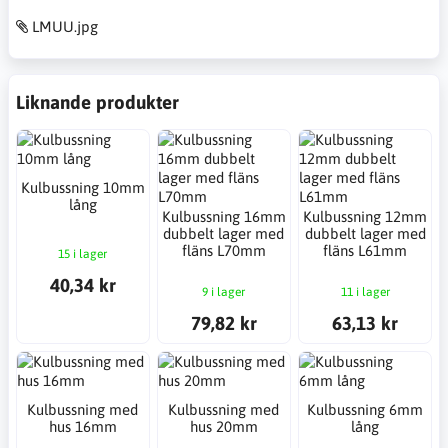
LMUU.jpg
Liknande produkter
Kulbussning 10mm
lång
Kulbussning 16mm
Kulbussning 12mm
dubbelt lager med
dubbelt lager med
fläns L70mm
fläns L61mm
15 i lager
40,34 kr
9 i lager
11 i lager
79,82 kr
63,13 kr
Kulbussning med
Kulbussning med
Kulbussning 6mm
hus 16mm
hus 20mm
lång