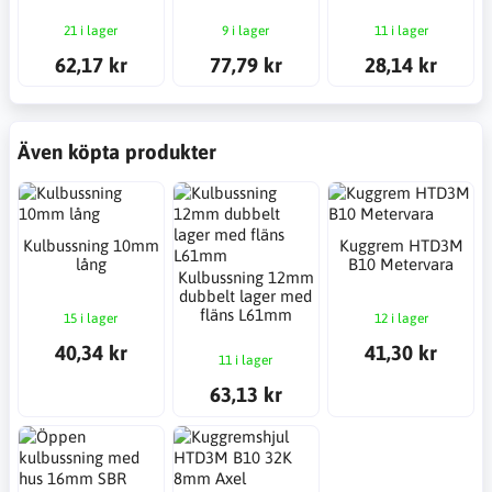
21 i lager
9 i lager
11 i lager
62,17 kr
77,79 kr
28,14 kr
Även köpta produkter
Kulbussning 10mm
Kuggrem HTD3M
lång
B10 Metervara
Kulbussning 12mm
dubbelt lager med
fläns L61mm
15 i lager
12 i lager
40,34 kr
41,30 kr
11 i lager
63,13 kr