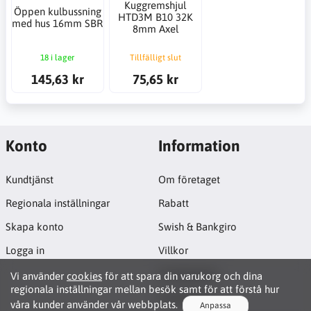
Kuggremshjul
Öppen kulbussning
HTD3M B10 32K
med hus 16mm SBR
8mm Axel
18 i lager
Tillfälligt slut
145,63 kr
75,65 kr
Konto
Information
Kundtjänst
Om företaget
Regionala inställningar
Rabatt
Skapa konto
Swish & Bankgiro
Logga in
Villkor
Cookiepolicy
Vi använder
cookies
för att spara din varukorg och dina
regionala inställningar mellan besök samt för att förstå hur
Projektsida
våra kunder använder vår webbplats.
Anpassa