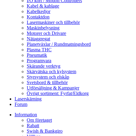
I/O kort / Motion Controllers
Kabel & kablage
Kabelkedjor
Kontaktdon
Lasermaskiner och tillbehör
Maskinbelysning
Motorer och Drivare
Nätaggregat
Planetväxlar / Rundmatningsbord
Plasma THC
Pneumatik
Programvara
Skärande verktyg
Skärvätska och kylsystem
Styrsystem och elskåp
Svetsbord & tillbehör
Utförsäljning & Kampanjer
Övrigt sortiment: Fyrfat/Eldkorg
Laserskärning
Forum
Information
Om företaget
Rabatt
Swish & Bankgiro