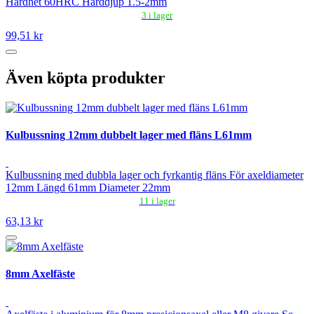
Hårdhet 60HRC Härddjup 1.5-2mm
3 i lager
99,51 kr
Även köpta produkter
Kulbussning 12mm dubbelt lager med fläns L61mm
Kulbussning med dubbla lager och fyrkantig fläns För axeldiameter
12mm Längd 61mm Diameter 22mm
11 i lager
63,13 kr
8mm Axelfäste