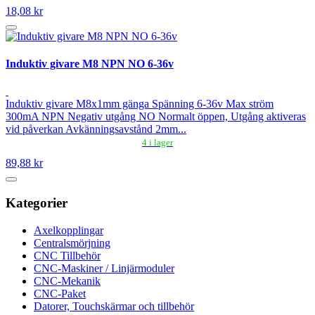
18,08 kr
Induktiv givare M8 NPN NO 6-36v
Induktiv givare M8x1mm gänga Spänning 6-36v Max ström
300mA NPN Negativ utgång NO Normalt öppen, Utgång aktiveras
vid påverkan Avkänningsavstånd 2mm...
4 i lager
89,88 kr
Kategorier
Axelkopplingar
Centralsmörjning
CNC Tillbehör
CNC-Maskiner / Linjärmoduler
CNC-Mekanik
CNC-Paket
Datorer, Touchskärmar och tillbehör