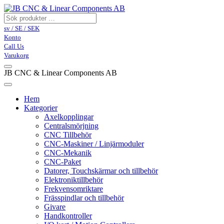
sv / SE / SEK
Konto
Call Us
Varukorg
JB CNC & Linear Components AB
Hem
Kategorier
Axelkopplingar
Centralsmörjning
CNC Tillbehör
CNC-Maskiner / Linjärmoduler
CNC-Mekanik
CNC-Paket
Datorer, Touchskärmar och tillbehör
Elektroniktillbehör
Frekvensomriktare
Frässpindlar och tillbehör
Givare
Handkontroller