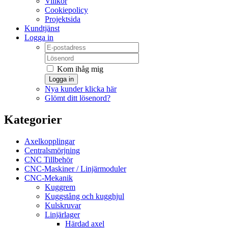
Villkor
Cookiepolicy
Projektsida
Kundtjänst
Logga in
Kom ihåg mig
Logga in
Nya kunder klicka här
Glömt ditt lösenord?
Kategorier
Axelkopplingar
Centralsmörjning
CNC Tillbehör
CNC-Maskiner / Linjärmoduler
CNC-Mekanik
Kuggrem
Kuggstång och kugghjul
Kulskruvar
Linjärlager
Härdad axel