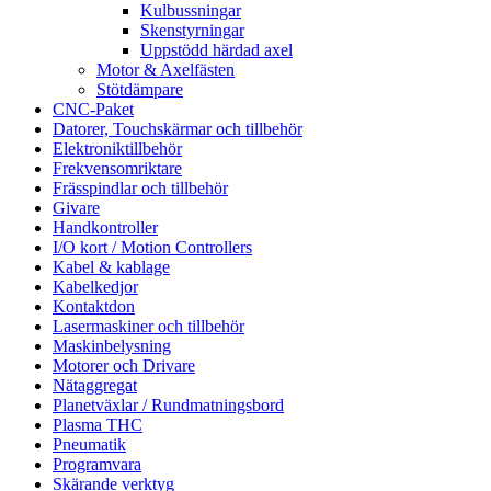
Kulbussningar
Skenstyrningar
Uppstödd härdad axel
Motor & Axelfästen
Stötdämpare
CNC-Paket
Datorer, Touchskärmar och tillbehör
Elektroniktillbehör
Frekvensomriktare
Frässpindlar och tillbehör
Givare
Handkontroller
I/O kort / Motion Controllers
Kabel & kablage
Kabelkedjor
Kontaktdon
Lasermaskiner och tillbehör
Maskinbelysning
Motorer och Drivare
Nätaggregat
Planetväxlar / Rundmatningsbord
Plasma THC
Pneumatik
Programvara
Skärande verktyg