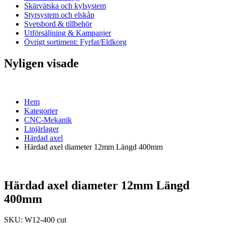
Skärvätska och kylsystem
Styrsystem och elskåp
Svetsbord & tillbehör
Utförsäljning & Kampanjer
Övrigt sortiment: Fyrfat/Eldkorg
Nyligen visade
Hem
Kategorier
CNC-Mekanik
Linjärlager
Härdad axel
Härdad axel diameter 12mm Längd 400mm
Härdad axel diameter 12mm Längd
400mm
SKU:
W12-400 cut