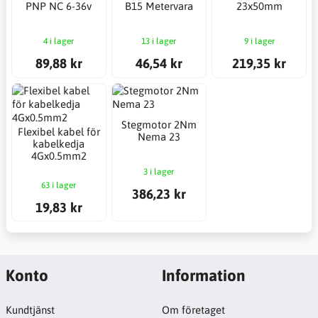
PNP NC 6-36v
B15 Metervara
23x50mm
4 i lager
13 i lager
9 i lager
89,88 kr
46,54 kr
219,35 kr
Stegmotor 2Nm
Flexibel kabel för
Nema 23
kabelkedja
4Gx0.5mm2
3 i lager
63 i lager
386,23 kr
19,83 kr
Konto
Information
Kundtjänst
Om företaget