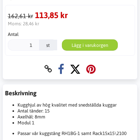
113,85 kr
162,61 kr
Moms:
28,46 kr
Antal
st
Lägg i varukorgen
Beskrivning
Kugghjul av hög kvalitet med snedställda kuggar
Antal tänder: 15
Axelhål: 8mm
Modul 1
Passar vår kuggstång RH1BG-1 samt Rack15x15\2100