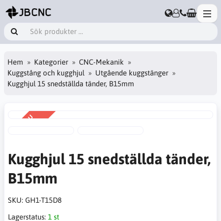
Hem
Kategorier
CNC-Mekanik
Kuggstång och kugghjul
Utgående kuggstänger
Kugghjul 15 snedställda tänder, B15mm
KAMPANJ
-30%
Kugghjul 15 snedställda tänder,
B15mm
SKU:
GH1-T15D8
Lagerstatus:
1 st