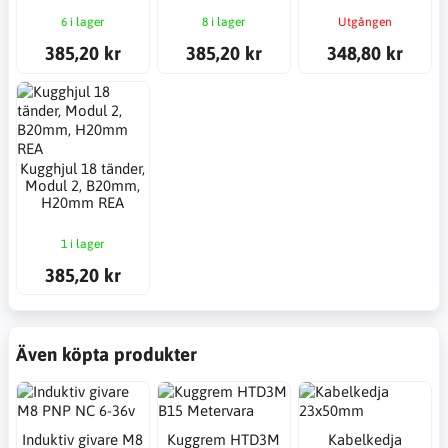
6 i lager
8 i lager
Utgången
385,20 kr
385,20 kr
348,80 kr
Kugghjul 18 tänder,
Modul 2, B20mm,
H20mm REA
1 i lager
385,20 kr
Även köpta produkter
Induktiv givare M8
Kuggrem HTD3M
Kabelkedja