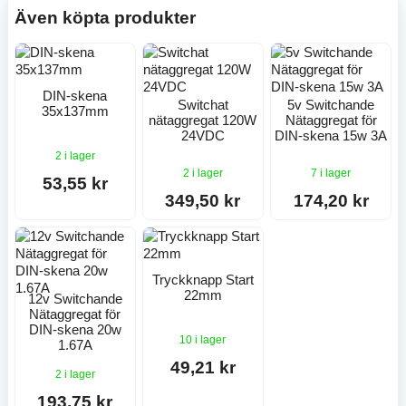
Även köpta produkter
DIN-skena
Switchat
5v Switchande
35x137mm
nätaggregat 120W
Nätaggregat för
24VDC
DIN-skena 15w 3A
2 i lager
2 i lager
7 i lager
53,55 kr
349,50 kr
174,20 kr
Tryckknapp Start
22mm
12v Switchande
Nätaggregat för
DIN-skena 20w
10 i lager
1.67A
49,21 kr
2 i lager
193,75 kr