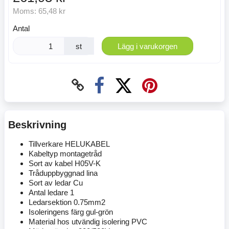
Moms:
65,48 kr
Antal
st
Lägg i varukorgen
Beskrivning
Tillverkare HELUKABEL
Kabeltyp montagetråd
Sort av kabel H05V-K
Tråduppbyggnad lina
Sort av ledar Cu
Antal ledare 1
Ledarsektion 0.75mm2
Isoleringens färg gul-grön
Material hos utvändig isolering PVC