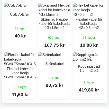
USB A-B 3m
Skärmad Flexibel
Flexibel kabel för
kabel för kabelkedja
kabelkedja
4Gx1.5mm2
4Gx0.5mm2
8 i lager
40 kr
91 i lager
63 i lager
107,75 kr
19,88 kr
Strömkabel
Kopplingstråd
Flexibel kabel för
1,5mm2 blå
kabelkedja
5Gx0.75mm2 IGUS
13 i lager
2 i lager
90,72 kr
86 i lager
419,86 kr
41,63 kr