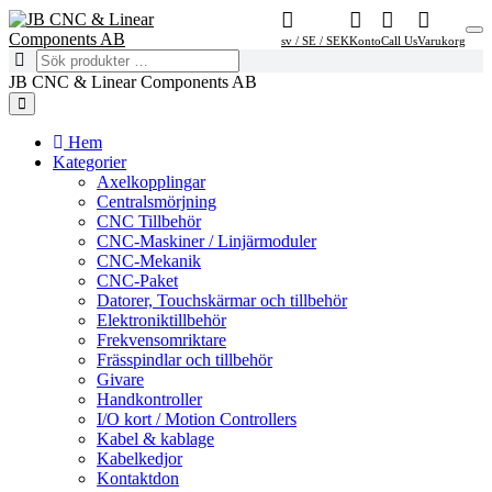
sv / SE / SEK
Konto
Call Us
Varukorg
JB CNC & Linear Components AB
Hem
Kategorier
Axelkopplingar
Centralsmörjning
CNC Tillbehör
CNC-Maskiner / Linjärmoduler
CNC-Mekanik
CNC-Paket
Datorer, Touchskärmar och tillbehör
Elektroniktillbehör
Frekvensomriktare
Frässpindlar och tillbehör
Givare
Handkontroller
I/O kort / Motion Controllers
Kabel & kablage
Kabelkedjor
Kontaktdon