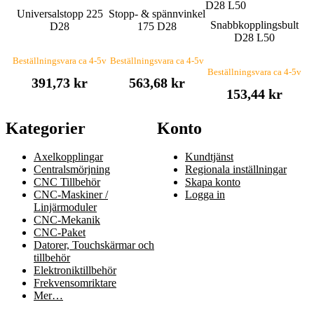
Universalstopp 225
Stopp- & spännvinkel
Snabbkopplingsbult
D28
175 D28
D28 L50
Beställningsvara ca 4-5v
Beställningsvara ca 4-5v
Beställningsvara ca 4-5v
391,73 kr
563,68 kr
153,44 kr
Kategorier
Konto
Axelkopplingar
Kundtjänst
Centralsmörjning
Regionala inställningar
CNC Tillbehör
Skapa konto
CNC-Maskiner /
Logga in
Linjärmoduler
CNC-Mekanik
CNC-Paket
Datorer, Touchskärmar och
tillbehör
Elektroniktillbehör
Frekvensomriktare
Mer…