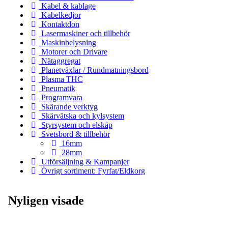
Kabel & kablage
Kabelkedjor
Kontaktdon
Lasermaskiner och tillbehör
Maskinbelysning
Motorer och Drivare
Nätaggregat
Planetväxlar / Rundmatningsbord
Plasma THC
Pneumatik
Programvara
Skärande verktyg
Skärvätska och kylsystem
Styrsystem och elskåp
Svetsbord & tillbehör
16mm
28mm
Utförsäljning & Kampanjer
Övrigt sortiment: Fyrfat/Eldkorg
Nyligen visade