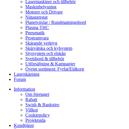
Lasermaskiner och tillbehör
Maskinbelysning
Motorer och Drivare
Nätaggregat
Planetväxlar / Rundmatningsbord
Plasma THC
Pneumatik
Programvara
Skärande verktyg
Skärvätska och kylsystem
Styrsystem och elskåp
Svetsbord & tillbehör
Utförsäljning & Kampanjer
Övrigt sortiment: Fyrfat/Eldkorg
Laserskärning
Forum
Information
Om företaget
Rabatt
Swish & Bankgiro
Villkor
Cookiepolicy
Projektsida
Kundtjänst