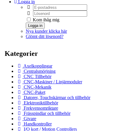
Logga in
Kom ihåg mig
Logga in
Nya kunder klicka här
Glömt ditt lösenord?
Kategorier
Axelkopplingar
Centralsmörjning
CNC Tillbehör
CNC-Maskiner / Linjärmoduler
CNC-Mekanik
CNC-Paket
Datorer, Touchskärmar och tillbehör
Elektroniktillbehör
Frekvensomriktare
Frässpindlar och tillbehör
Givare
Handkontroller
I/O kort / Motion Controllers