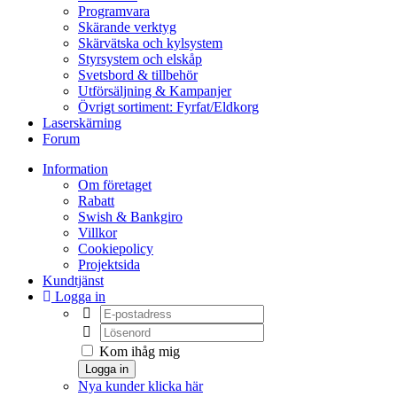
Programvara
Skärande verktyg
Skärvätska och kylsystem
Styrsystem och elskåp
Svetsbord & tillbehör
Utförsäljning & Kampanjer
Övrigt sortiment: Fyrfat/Eldkorg
Laserskärning
Forum
Information
Om företaget
Rabatt
Swish & Bankgiro
Villkor
Cookiepolicy
Projektsida
Kundtjänst
Logga in
Kom ihåg mig
Logga in
Nya kunder klicka här