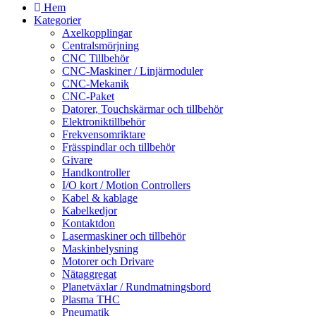
Hem
Kategorier
Axelkopplingar
Centralsmörjning
CNC Tillbehör
CNC-Maskiner / Linjärmoduler
CNC-Mekanik
CNC-Paket
Datorer, Touchskärmar och tillbehör
Elektroniktillbehör
Frekvensomriktare
Frässpindlar och tillbehör
Givare
Handkontroller
I/O kort / Motion Controllers
Kabel & kablage
Kabelkedjor
Kontaktdon
Lasermaskiner och tillbehör
Maskinbelysning
Motorer och Drivare
Nätaggregat
Planetväxlar / Rundmatningsbord
Plasma THC
Pneumatik