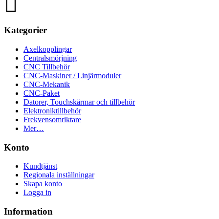
Kategorier
Axelkopplingar
Centralsmörjning
CNC Tillbehör
CNC-Maskiner / Linjärmoduler
CNC-Mekanik
CNC-Paket
Datorer, Touchskärmar och tillbehör
Elektroniktillbehör
Frekvensomriktare
Mer…
Konto
Kundtjänst
Regionala inställningar
Skapa konto
Logga in
Information