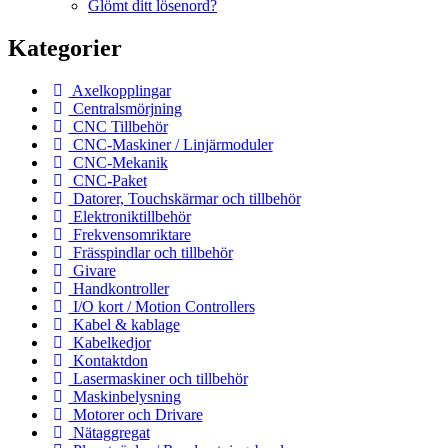
Glömt ditt lösenord?
Kategorier
Axelkopplingar
Centralsmörjning
CNC Tillbehör
CNC-Maskiner / Linjärmoduler
CNC-Mekanik
CNC-Paket
Datorer, Touchskärmar och tillbehör
Elektroniktillbehör
Frekvensomriktare
Frässpindlar och tillbehör
Givare
Handkontroller
I/O kort / Motion Controllers
Kabel & kablage
Kabelkedjor
Kontaktdon
Lasermaskiner och tillbehör
Maskinbelysning
Motorer och Drivare
Nätaggregat