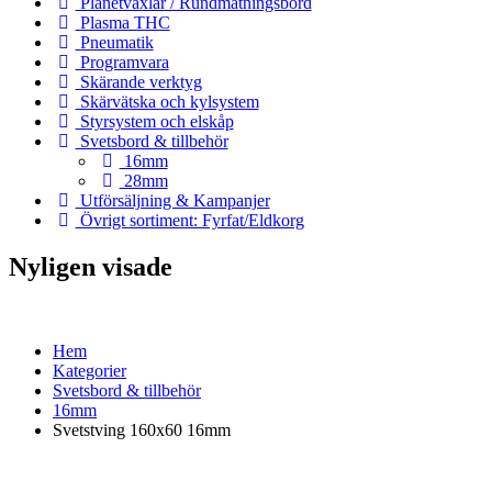
Planetväxlar / Rundmatningsbord
Plasma THC
Pneumatik
Programvara
Skärande verktyg
Skärvätska och kylsystem
Styrsystem och elskåp
Svetsbord & tillbehör
16mm
28mm
Utförsäljning & Kampanjer
Övrigt sortiment: Fyrfat/Eldkorg
Nyligen visade
Hem
Kategorier
Svetsbord & tillbehör
16mm
Svetstving 160x60 16mm