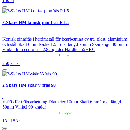
150 kr
2-Skärs HM konisk pinnfräs R1.5
Konisk pinnfräs i hårdmetall för bearbetning av trä, plast, aluminium
och stål Skaft 6mm Radie 1.5 Total längd 75mm Skärlängd 30.5mm
Vinkel från cenrum = 2,82 grader Hårdhet 55HRC
1 i lager
250,81 kr
2-Skärs HM-skär V-fräs 90
V-fräs för träbearbetning Diameter 10mm Skaft 6mm Total längd
50mm Vinkel 90 grader
3 i lager
131,18 kr