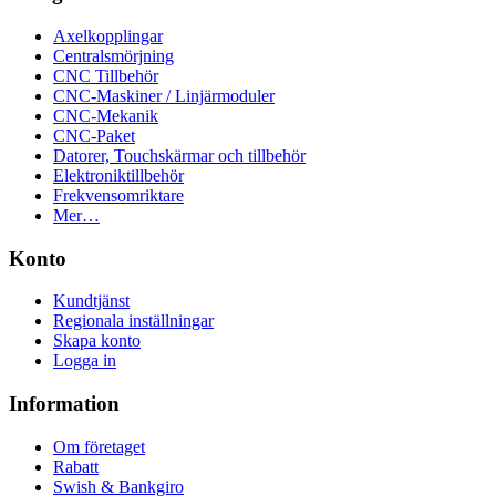
Axelkopplingar
Centralsmörjning
CNC Tillbehör
CNC-Maskiner / Linjärmoduler
CNC-Mekanik
CNC-Paket
Datorer, Touchskärmar och tillbehör
Elektroniktillbehör
Frekvensomriktare
Mer…
Konto
Kundtjänst
Regionala inställningar
Skapa konto
Logga in
Information
Om företaget
Rabatt
Swish & Bankgiro