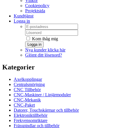
Villkor
Cookiepolicy
Projektsida
Kundtjänst
Logga in
Kom ihåg mig
Logga in
Nya kunder klicka här
Glömt ditt lösenord?
Kategorier
Axelkopplingar
Centralsmörjning
CNC Tillbehör
CNC-Maskiner / Linjärmoduler
CNC-Mekanik
CNC-Paket
Datorer, Touchskärmar och tillbehör
Elektroniktillbehör
Frekvensomriktare
Frässpindlar och tillbehör