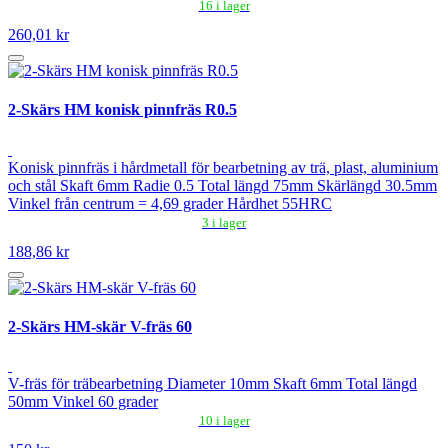
16 i lager
260,01 kr
2-Skärs HM konisk pinnfräs R0.5
Konisk pinnfräs i hårdmetall för bearbetning av trä, plast, aluminium
och stål Skaft 6mm Radie 0.5 Total längd 75mm Skärlängd 30.5mm
Vinkel från centrum = 4,69 grader Hårdhet 55HRC
3 i lager
188,86 kr
2-Skärs HM-skär V-fräs 60
V-fräs för träbearbetning Diameter 10mm Skaft 6mm Total längd
50mm Vinkel 60 grader
10 i lager