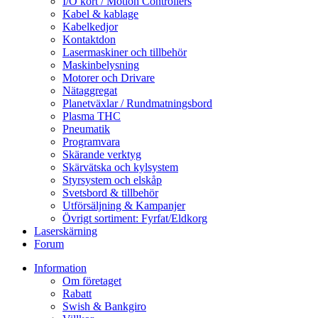
I/O kort / Motion Controllers
Kabel & kablage
Kabelkedjor
Kontaktdon
Lasermaskiner och tillbehör
Maskinbelysning
Motorer och Drivare
Nätaggregat
Planetväxlar / Rundmatningsbord
Plasma THC
Pneumatik
Programvara
Skärande verktyg
Skärvätska och kylsystem
Styrsystem och elskåp
Svetsbord & tillbehör
Utförsäljning & Kampanjer
Övrigt sortiment: Fyrfat/Eldkorg
Laserskärning
Forum
Information
Om företaget
Rabatt
Swish & Bankgiro