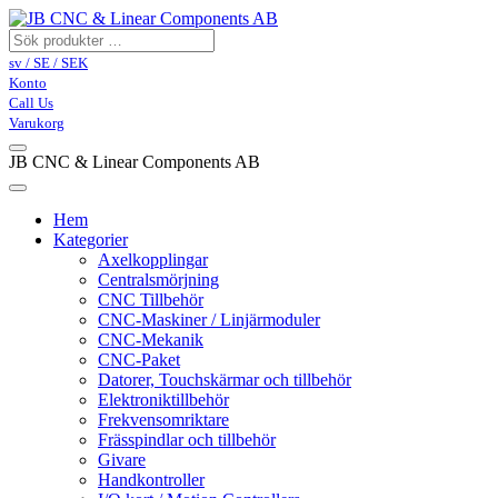
sv / SE / SEK
Konto
Call Us
Varukorg
JB CNC & Linear Components AB
Hem
Kategorier
Axelkopplingar
Centralsmörjning
CNC Tillbehör
CNC-Maskiner / Linjärmoduler
CNC-Mekanik
CNC-Paket
Datorer, Touchskärmar och tillbehör
Elektroniktillbehör
Frekvensomriktare
Frässpindlar och tillbehör
Givare
Handkontroller