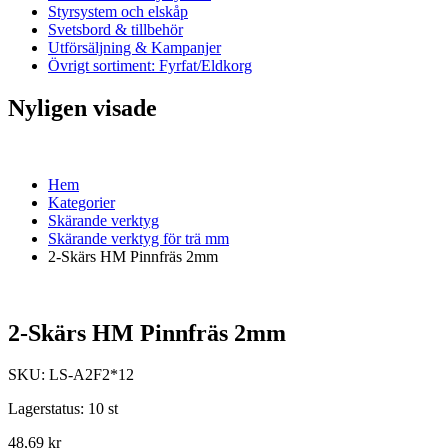
Styrsystem och elskåp
Svetsbord & tillbehör
Utförsäljning & Kampanjer
Övrigt sortiment: Fyrfat/Eldkorg
Nyligen visade
Hem
Kategorier
Skärande verktyg
Skärande verktyg för trä mm
2-Skärs HM Pinnfräs 2mm
2-Skärs HM Pinnfräs 2mm
SKU:
LS-A2F2*12
Lagerstatus:
10 st
48,69 kr