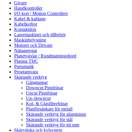
Givare
Handkontroller
I/O kort / Motion Controllers
Kabel & kablage
Kabelkedjor
Kontaktdon
Lasermaskiner och tillbehör
Maskinbelysning
Motorer och Drivare
Nätaggregat
Planetväxlar / Rundmatningsbord
Plasma THC
Pneumatik
Programvara
Skärande verktyg
Gängtappar
Downcut Pinnfräsar
Upcut Pinnfräsar
Up-/downcut
Kol- & Glasfiberfräsar
Planförsänkare för metall
Skärande verktyg för aluminium
Skärande verktyg för stål
Skärande verktyg för trä mm
Skärvätska och kylsystem