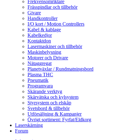
Frekvensomriktare
Frässpindlar och tillbehör
Givare
Handkontroller
I/O kort / Motion Controllers
Kabel & kablage
Kabelkedjor
Kontaktdon
Lasermaskiner och tillbehör
Maskinbelysning
Motorer och Drivare
Nätaggregat
Planetväxlar / Rundmatningsbord
Plasma THC
Pneumatik
Programvara
Skärande verktyg
Skärvätska och kylsystem
Styrsystem och elskåp
Svetsbord & tillbehör
Utförsäljning & Kampanjer
Övrigt sortiment: Fyrfat/Eldkorg
Laserskärning
Forum