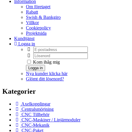
Information
Om företaget
Rabatt
Swish & Bankgiro
Villkor
Cookiepolicy
Projektsida
Kundtjänst
Logga in
Kom ihåg mig
Logga in
Nya kunder klicka här
Glömt ditt lösenord?
Kategorier
Axelkopplingar
Centralsmörjning
CNC Tillbehör
CNC-Maskiner / Linjärmoduler
CNC-Mekanik
CNC-Paket