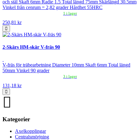
och stål Skaft 6mm Radie 1.5 Total längd 75mm Skärlängd 30.5mm
Vinkel från cenrum = 2,82 grader Hårdhet 55HRC
1 i lager
250,81 kr
2-Skärs HM-skär V-fräs 90
V-fräs för träbearbetning Diameter 10mm Skaft 6mm Total längd
50mm Vinkel 90 grader
3 i lager
131,18 kr
Kategorier
Axelkopplingar
Centralsmörjning