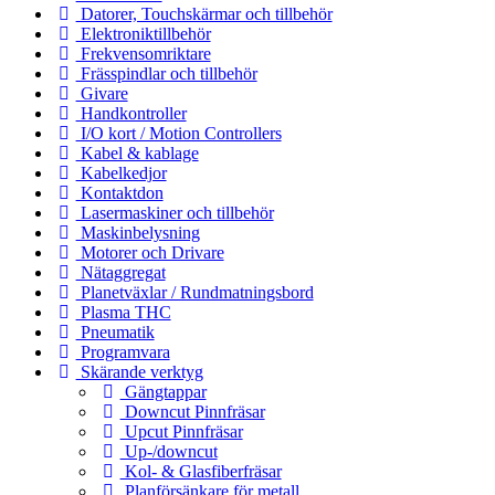
Datorer, Touchskärmar och tillbehör
Elektroniktillbehör
Frekvensomriktare
Frässpindlar och tillbehör
Givare
Handkontroller
I/O kort / Motion Controllers
Kabel & kablage
Kabelkedjor
Kontaktdon
Lasermaskiner och tillbehör
Maskinbelysning
Motorer och Drivare
Nätaggregat
Planetväxlar / Rundmatningsbord
Plasma THC
Pneumatik
Programvara
Skärande verktyg
Gängtappar
Downcut Pinnfräsar
Upcut Pinnfräsar
Up-/downcut
Kol- & Glasfiberfräsar
Planförsänkare för metall