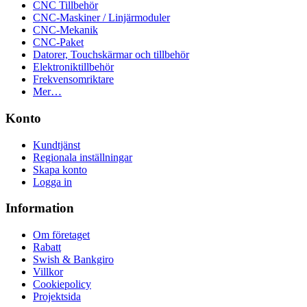
CNC Tillbehör
CNC-Maskiner / Linjärmoduler
CNC-Mekanik
CNC-Paket
Datorer, Touchskärmar och tillbehör
Elektroniktillbehör
Frekvensomriktare
Mer…
Konto
Kundtjänst
Regionala inställningar
Skapa konto
Logga in
Information
Om företaget
Rabatt
Swish & Bankgiro
Villkor
Cookiepolicy
Projektsida