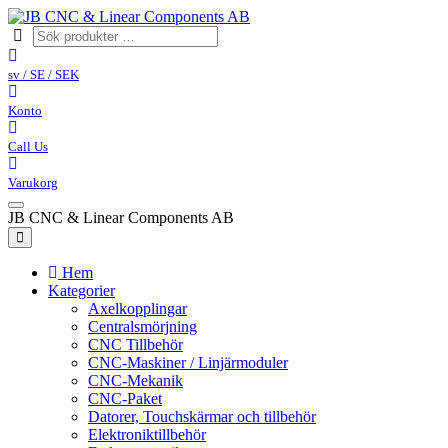
sv / SE / SEK
Konto
Call Us
Varukorg
JB CNC & Linear Components AB
Hem
Kategorier
Axelkopplingar
Centralsmörjning
CNC Tillbehör
CNC-Maskiner / Linjärmoduler
CNC-Mekanik
CNC-Paket
Datorer, Touchskärmar och tillbehör
Elektroniktillbehör